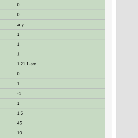
0
0
any
1
1
1
1.21.1-am
0
1
-1
1
1.5
45
10