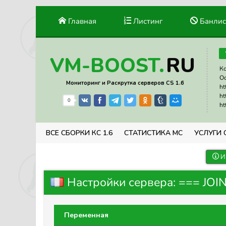
Главная
Листинг
Банлис
RU
VM-BOOST.
Ко
Ос
Мониторинг и Раскрутка серверов CS 1.6
ht
ht
0
ht
ВСЕ СБОРКИ КС 1.6
СТАТИСТИКА МС
УСЛУГИ 
И
Настройки сервера: === JOI
Переменная