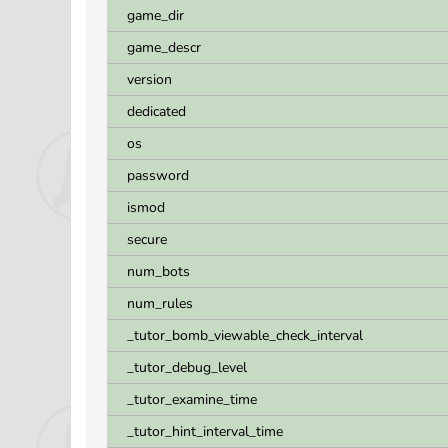
game_dir
game_descr
version
dedicated
os
password
ismod
secure
num_bots
num_rules
_tutor_bomb_viewable_check_interval
_tutor_debug_level
_tutor_examine_time
_tutor_hint_interval_time