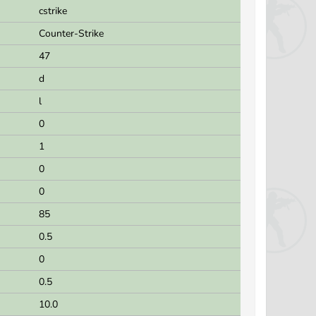
cstrike
Counter-Strike
47
d
l
0
1
0
0
85
0.5
0
0.5
10.0