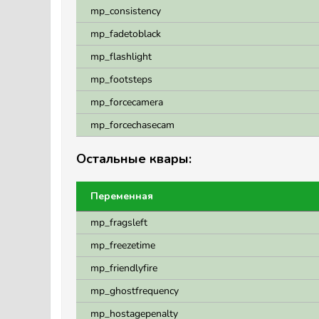
mp_consistency
mp_fadetoblack
mp_flashlight
mp_footsteps
mp_forcecamera
mp_forcechasecam
Остальные квары:
Переменная
mp_fragsleft
mp_freezetime
mp_friendlyfire
mp_ghostfrequency
mp_hostagepenalty