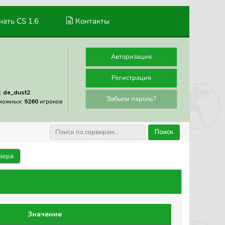
ать CS 1.6
Контакты
Авторизация
Регистрация
:
de_dust2
Забыли пароль?
можных:
9260
игроков
Поиск
вера
Значение