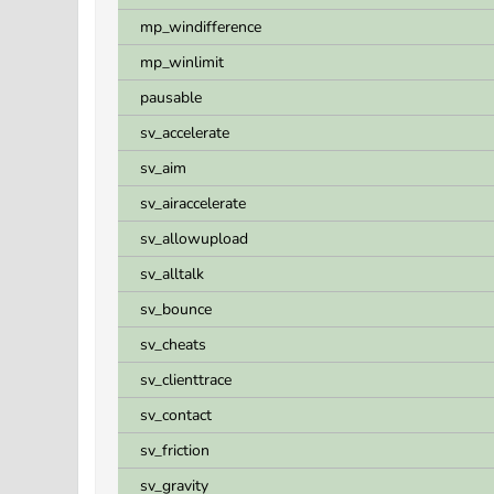
mp_windifference
mp_winlimit
pausable
sv_accelerate
sv_aim
sv_airaccelerate
sv_allowupload
sv_alltalk
sv_bounce
sv_cheats
sv_clienttrace
sv_contact
sv_friction
sv_gravity