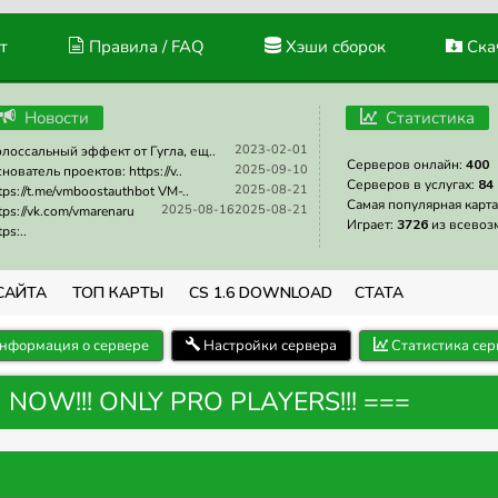
т
Правила / FAQ
Хэши сборок
Скач
Новости
Статистика
2023-02-01
лоссальный эффект от Гугла, ещ..
Серверов онлайн:
400
2025-09-10
нователь проектов: https://v..
Серверов в услугах:
84
2025-08-21
tps://t.me/vmboostauthbot VM-..
Самая популярная карта
2025-08-16
2025-08-21
tps://vk.com/vmarenaru
Играет:
3726
из всевоз
tps:..
САЙТА
ТОП КАРТЫ
CS 1.6 DOWNLOAD
СТАТА
нформация о сервере
Настройки сервера
Статистика сер
N NOW!!! ONLY PRO PLAYERS!!! ===