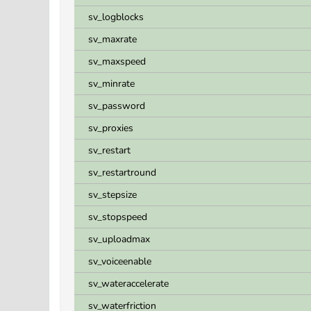
sv_logblocks
sv_maxrate
sv_maxspeed
sv_minrate
sv_password
sv_proxies
sv_restart
sv_restartround
sv_stepsize
sv_stopspeed
sv_uploadmax
sv_voiceenable
sv_wateraccelerate
sv_waterfriction