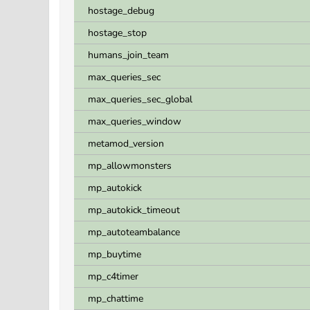
hostage_debug
hostage_stop
humans_join_team
max_queries_sec
max_queries_sec_global
max_queries_window
metamod_version
mp_allowmonsters
mp_autokick
mp_autokick_timeout
mp_autoteambalance
mp_buytime
mp_c4timer
mp_chattime