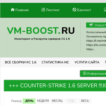
Главная
Листинг
Банлист
Новос
RU
VM-BOOST.
Колоссальный 
Основатель прое
Мониторинг и Раскрутка серверов CS 1.6
https://t.me/v
https://vk.com
https:..
ВСЕ СБОРКИ КС 1.6
СТАТИСТИКА МС
УСЛУГИ САЙТА
Информация 
+++ COUNTER-STRIKE 1.6 SERVER !!!JOI
ДЕНЬ
НЕДЕЛЯ
МЕСЯЦ
ГОД
ВЕСЬ
Период