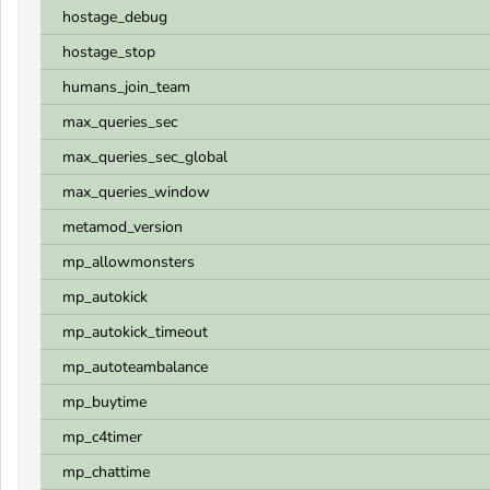
hostage_debug
hostage_stop
humans_join_team
max_queries_sec
max_queries_sec_global
max_queries_window
metamod_version
mp_allowmonsters
mp_autokick
mp_autokick_timeout
mp_autoteambalance
mp_buytime
mp_c4timer
mp_chattime