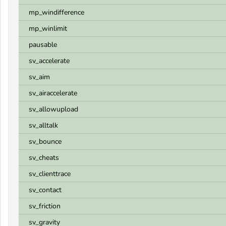
mp_windifference
mp_winlimit
pausable
sv_accelerate
sv_aim
sv_airaccelerate
sv_allowupload
sv_alltalk
sv_bounce
sv_cheats
sv_clienttrace
sv_contact
sv_friction
sv_gravity