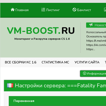
Главная
Листинг
Банлист
Новос
RU
VM-BOOST.
Колоссальный 
Основатель прое
Мониторинг и Раскрутка серверов CS 1.6
https://t.me/v
https://vk.com
https:..
ВСЕ СБОРКИ КС 1.6
СТАТИСТИКА МС
УСЛУГИ САЙТА
Информация 
Настройки сервера: ===Fatality Fam
Переменная