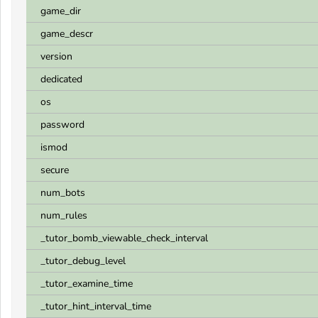
game_dir
game_descr
version
dedicated
os
password
ismod
secure
num_bots
num_rules
_tutor_bomb_viewable_check_interval
_tutor_debug_level
_tutor_examine_time
_tutor_hint_interval_time