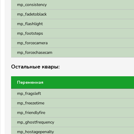
mp_consistency
mp_fadetoblack
mp_flashlight
mp_footsteps
mp_forcecamera
mp_forcechasecam
Остальные квары:
Переменная
mp_fragsleft
mp_freezetime
mp_friendlyfire
mp_ghostfrequency
mp_hostagepenalty