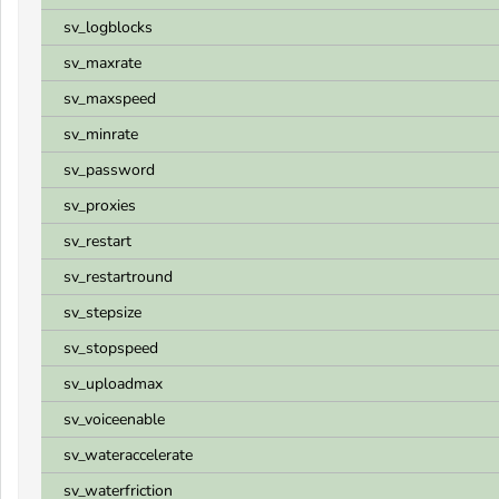
sv_logblocks
sv_maxrate
sv_maxspeed
sv_minrate
sv_password
sv_proxies
sv_restart
sv_restartround
sv_stepsize
sv_stopspeed
sv_uploadmax
sv_voiceenable
sv_wateraccelerate
sv_waterfriction