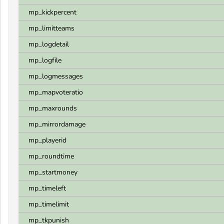
mp_kickpercent
mp_limitteams
mp_logdetail
mp_logfile
mp_logmessages
mp_mapvoteratio
mp_maxrounds
mp_mirrordamage
mp_playerid
mp_roundtime
mp_startmoney
mp_timeleft
mp_timelimit
mp_tkpunish