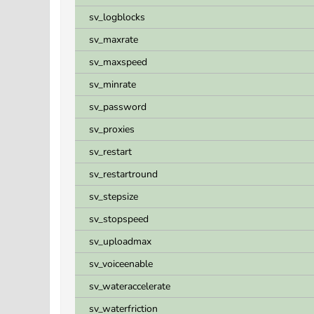
sv_logblocks
sv_maxrate
sv_maxspeed
sv_minrate
sv_password
sv_proxies
sv_restart
sv_restartround
sv_stepsize
sv_stopspeed
sv_uploadmax
sv_voiceenable
sv_wateraccelerate
sv_waterfriction