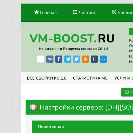
Главная
Листинг
Банлис
RU
VM-BOOST.
Ко
Ос
Мониторинг и Раскрутка серверов CS 1.6
ht
ht
0
ht
ВСЕ СБОРКИ КС 1.6
СТАТИСТИКА МС
УСЛУГИ 
И
Настройки сервера: [DH][SO
Переменная