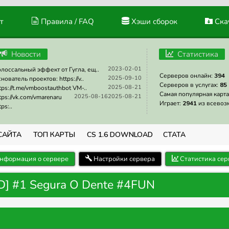
т
Правила / FAQ
Хэши сборок
Скач
Новости
Статистика
2023-02-01
лоссальный эффект от Гугла, ещ..
Серверов онлайн:
394
2025-09-10
нователь проектов: https://v..
Серверов в услугах:
85
2025-08-21
tps://t.me/vmboostauthbot VM-..
Самая популярная карта
2025-08-16
2025-08-21
tps://vk.com/vmarenaru
Играет:
2941
из всевоз
tps:..
САЙТА
ТОП КАРТЫ
CS 1.6 DOWNLOAD
СТАТА
нформация о сервере
Настройки сервера
Статистика сер
D] #1 Segura O Dente #4FUN