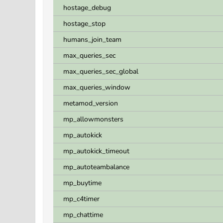
hostage_debug
hostage_stop
humans_join_team
max_queries_sec
max_queries_sec_global
max_queries_window
metamod_version
mp_allowmonsters
mp_autokick
mp_autokick_timeout
mp_autoteambalance
mp_buytime
mp_c4timer
mp_chattime