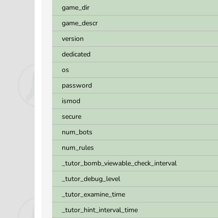
game_dir
game_descr
version
dedicated
os
password
ismod
secure
num_bots
num_rules
_tutor_bomb_viewable_check_interval
_tutor_debug_level
_tutor_examine_time
_tutor_hint_interval_time