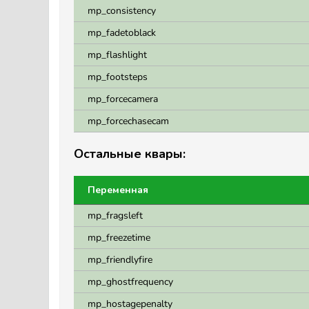
mp_consistency
mp_fadetoblack
mp_flashlight
mp_footsteps
mp_forcecamera
mp_forcechasecam
Остальные квары:
Переменная
mp_fragsleft
mp_freezetime
mp_friendlyfire
mp_ghostfrequency
mp_hostagepenalty