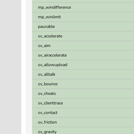
mp_windifference
mp_winlimit
pausable
sv_accelerate
sv_aim
sv_airaccelerate
sv_allowupload
sv_alltalk
sv_bounce
sv_cheats
sv_clienttrace
sv_contact
sv_friction
sv_gravity