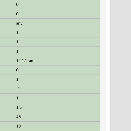
0
0
any
1
1
1
1.21.1-am
0
1
-1
1
1.5
45
10