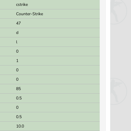
cstrike
Counter-Strike
47
d
l
0
1
0
0
85
0.5
0
0.5
10.0