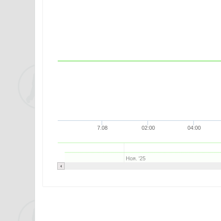
7.08
02:00
04:00
Ноя. '25