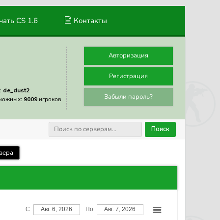
ать CS 1.6
Контакты
Авторизация
Регистрация
:
de_dust2
Забыли пароль?
можных:
9009
игроков
Поиск
вера
С
Авг. 6, 2026
По
Авг. 7, 2026