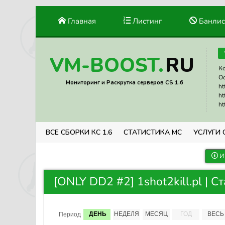
Главная
Листинг
Банлис
RU
VM-BOOST.
Ко
Ос
Мониторинг и Раскрутка серверов CS 1.6
ht
ht
ht
ВСЕ СБОРКИ КС 1.6
СТАТИСТИКА МС
УСЛУГИ 
И
[ONLY DD2 #2] 1shot2kill.pl | С
ДЕНЬ
НЕДЕЛЯ
МЕСЯЦ
ГОД
ВЕСЬ
Период