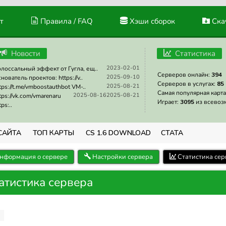
т
Правила / FAQ
Хэши сборок
Скач
Новости
Статистика
2023-02-01
лоссальный эффект от Гугла, ещ..
Серверов онлайн:
394
2025-09-10
нователь проектов: https://v..
Серверов в услугах:
85
2025-08-21
tps://t.me/vmboostauthbot VM-..
Самая популярная карта
2025-08-16
2025-08-21
tps://vk.com/vmarenaru
Играет:
3095
из всевоз
tps:..
САЙТА
ТОП КАРТЫ
CS 1.6 DOWNLOAD
СТАТА
нформация о сервере
Настройки сервера
Статистика сер
татистика сервера