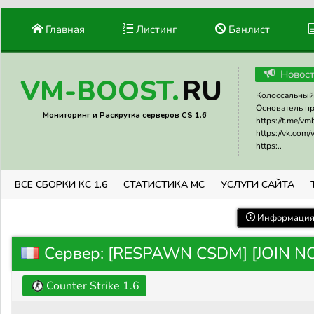
Главная
Листинг
Банлист
Новос
RU
VM-BOOST.
Колоссальный 
Основатель прое
Мониторинг и Раскрутка серверов CS 1.6
https://t.me/v
https://vk.com
https:..
ВСЕ СБОРКИ КС 1.6
СТАТИСТИКА МС
УСЛУГИ САЙТА
Информация 
Сервер: [RESPAWN CSDM] [JOIN 
Counter Strike 1.6