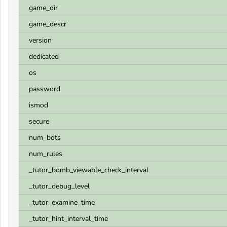
game_dir
game_descr
version
dedicated
os
password
ismod
secure
num_bots
num_rules
_tutor_bomb_viewable_check_interval
_tutor_debug_level
_tutor_examine_time
_tutor_hint_interval_time