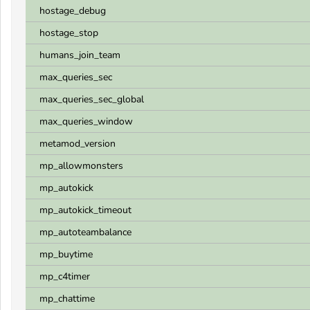
hostage_debug
hostage_stop
humans_join_team
max_queries_sec
max_queries_sec_global
max_queries_window
metamod_version
mp_allowmonsters
mp_autokick
mp_autokick_timeout
mp_autoteambalance
mp_buytime
mp_c4timer
mp_chattime