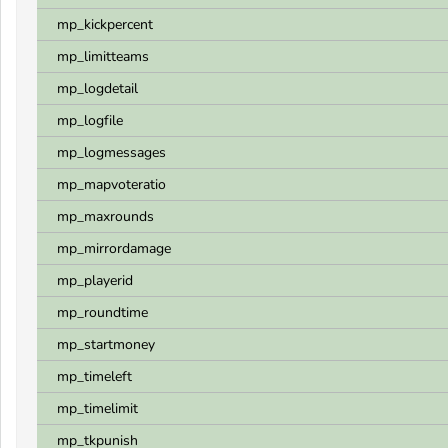
mp_kickpercent
mp_limitteams
mp_logdetail
mp_logfile
mp_logmessages
mp_mapvoteratio
mp_maxrounds
mp_mirrordamage
mp_playerid
mp_roundtime
mp_startmoney
mp_timeleft
mp_timelimit
mp_tkpunish