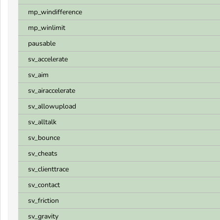
mp_windifference
mp_winlimit
pausable
sv_accelerate
sv_aim
sv_airaccelerate
sv_allowupload
sv_alltalk
sv_bounce
sv_cheats
sv_clienttrace
sv_contact
sv_friction
sv_gravity