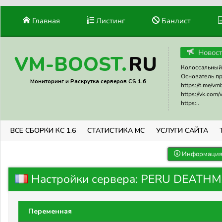
Главная
Листинг
Банлист
Новос
RU
VM-BOOST.
Колоссальный 
Основатель прое
Мониторинг и Раскрутка серверов CS 1.6
https://t.me/v
https://vk.com
https:..
ВСЕ СБОРКИ КС 1.6
СТАТИСТИКА МС
УСЛУГИ САЙТА
Информация 
Настройки сервера: PERU DEATHMA
Переменная