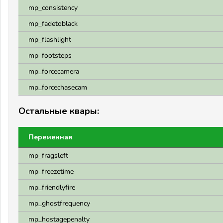
mp_consistency
mp_fadetoblack
mp_flashlight
mp_footsteps
mp_forcecamera
mp_forcechasecam
Остальные квары:
Переменная
mp_fragsleft
mp_freezetime
mp_friendlyfire
mp_ghostfrequency
mp_hostagepenalty