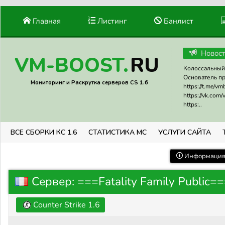
Главная
Листинг
Банлист
Новос
RU
VM-BOOST.
Колоссальный 
Основатель прое
Мониторинг и Раскрутка серверов CS 1.6
https://t.me/v
https://vk.com
https:..
ВСЕ СБОРКИ КС 1.6
СТАТИСТИКА МС
УСЛУГИ САЙТА
Информация 
Сервер: ===Fatality Family Public=
Counter Strike 1.6