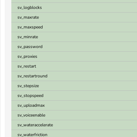
sv_logblocks
sv_maxrate
sv_maxspeed
sv_minrate
sv_password
sv_proxies
sv_restart
sv_restartround
sv_stepsize
sv_stopspeed
sv_uploadmax
sv_voiceenable
sv_wateraccelerate
sv_waterfriction