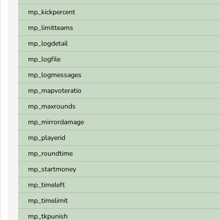
mp_kickpercent
mp_limitteams
mp_logdetail
mp_logfile
mp_logmessages
mp_mapvoteratio
mp_maxrounds
mp_mirrordamage
mp_playerid
mp_roundtime
mp_startmoney
mp_timeleft
mp_timelimit
mp_tkpunish