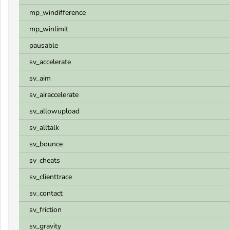
mp_windifference
mp_winlimit
pausable
sv_accelerate
sv_aim
sv_airaccelerate
sv_allowupload
sv_alltalk
sv_bounce
sv_cheats
sv_clienttrace
sv_contact
sv_friction
sv_gravity