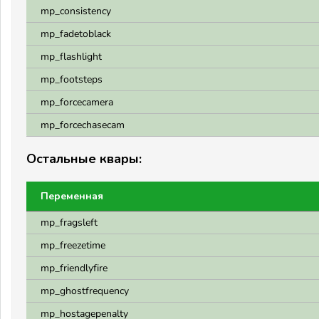
mp_consistency
mp_fadetoblack
mp_flashlight
mp_footsteps
mp_forcecamera
mp_forcechasecam
Остальные квары:
Переменная
mp_fragsleft
mp_freezetime
mp_friendlyfire
mp_ghostfrequency
mp_hostagepenalty