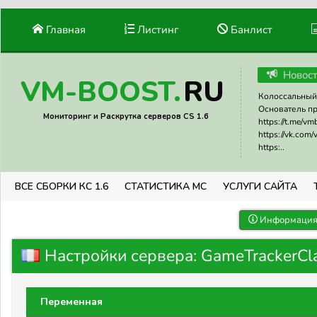
Главная
Листинг
Банлист
Новос
RU
VM-BOOST.
Колоссальный 
Основатель прое
Мониторинг и Раскрутка серверов CS 1.6
https://t.me/v
https://vk.com
https:..
ВСЕ СБОРКИ КС 1.6
СТАТИСТИКА МС
УСЛУГИ САЙТА
Информация 
Настройки сервера: GameTrackerCl
Переменная