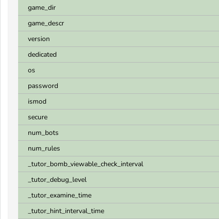
game_dir
game_descr
version
dedicated
os
password
ismod
secure
num_bots
num_rules
_tutor_bomb_viewable_check_interval
_tutor_debug_level
_tutor_examine_time
_tutor_hint_interval_time