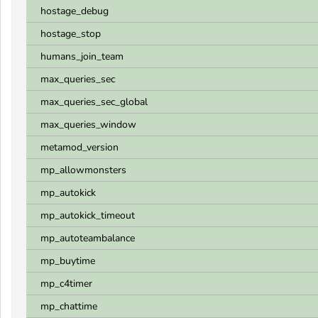
hostage_debug
hostage_stop
humans_join_team
max_queries_sec
max_queries_sec_global
max_queries_window
metamod_version
mp_allowmonsters
mp_autokick
mp_autokick_timeout
mp_autoteambalance
mp_buytime
mp_c4timer
mp_chattime