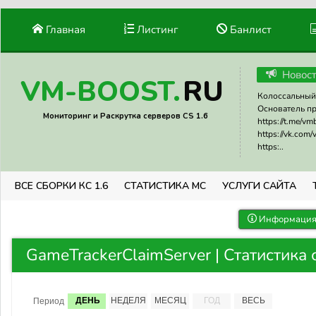
Главная
Листинг
Банлист
Новос
RU
VM-BOOST.
Колоссальный 
Основатель прое
Мониторинг и Раскрутка серверов CS 1.6
https://t.me/v
https://vk.com
https:..
ВСЕ СБОРКИ КС 1.6
СТАТИСТИКА МС
УСЛУГИ САЙТА
Информация 
GameTrackerClaimServer | Статистика
ДЕНЬ
НЕДЕЛЯ
МЕСЯЦ
ГОД
ВЕСЬ
Период