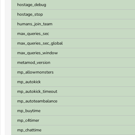
hostage_debug
hostage_stop
humans_join_team
max_queries_sec
max_queries_sec_global
max_queries_window
metamod_version
mp_allowmonsters
mp_autokick
mp_autokick_timeout
mp_autoteambalance
mp_buytime
mp_c4timer
mp_chattime