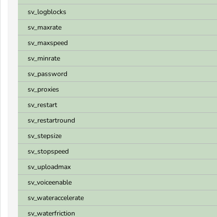
sv_logblocks
sv_maxrate
sv_maxspeed
sv_minrate
sv_password
sv_proxies
sv_restart
sv_restartround
sv_stepsize
sv_stopspeed
sv_uploadmax
sv_voiceenable
sv_wateraccelerate
sv_waterfriction