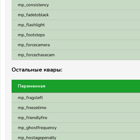
mp_consistency
mp_fadetoblack
mp_flashlight
mp_footsteps
mp_forcecamera
mp_forcechasecam
Остальные квары:
Переменная
mp_fragsleft
mp_freezetime
mp_friendlyfire
mp_ghostfrequency
mp_hostagepenalty