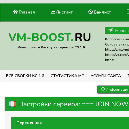
Главная
Листинг
Банлист
Новос
RU
VM-BOOST.
Колоссальный 
Основатель прое
Мониторинг и Раскрутка серверов CS 1.6
https://t.me/v
https://vk.com
https:..
ВСЕ СБОРКИ КС 1.6
СТАТИСТИКА МС
УСЛУГИ САЙТА
Информация 
Настройки сервера: === JOIN NOW!
Переменная