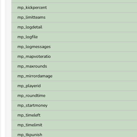
mp_kickpercent
mp_limitteams
mp_logdetail
mp_logfile
mp_logmessages
mp_mapvoteratio
mp_maxrounds
mp_mirrordamage
mp_playerid
mp_roundtime
mp_startmoney
mp_timeleft
mp_timelimit
mp_tkpunish