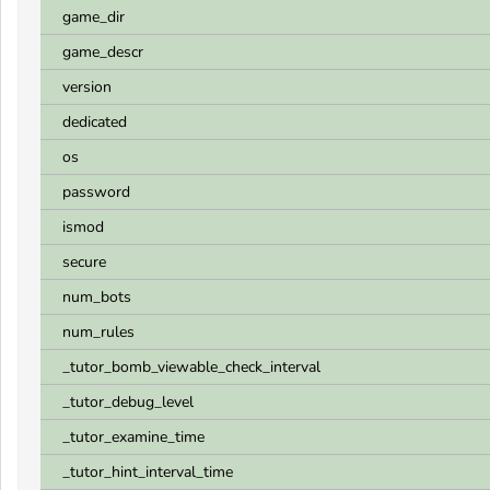
game_dir
game_descr
version
dedicated
os
password
ismod
secure
num_bots
num_rules
_tutor_bomb_viewable_check_interval
_tutor_debug_level
_tutor_examine_time
_tutor_hint_interval_time