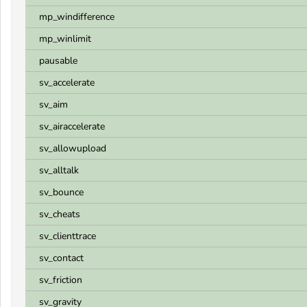
mp_windifference
mp_winlimit
pausable
sv_accelerate
sv_aim
sv_airaccelerate
sv_allowupload
sv_alltalk
sv_bounce
sv_cheats
sv_clienttrace
sv_contact
sv_friction
sv_gravity