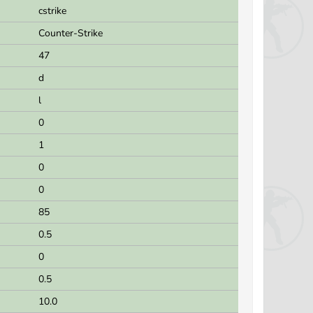
cstrike
Counter-Strike
47
d
l
0
1
0
0
85
0.5
0
0.5
10.0