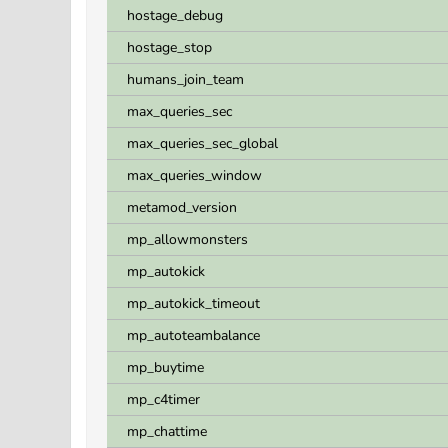
hostage_debug
hostage_stop
humans_join_team
max_queries_sec
max_queries_sec_global
max_queries_window
metamod_version
mp_allowmonsters
mp_autokick
mp_autokick_timeout
mp_autoteambalance
mp_buytime
mp_c4timer
mp_chattime