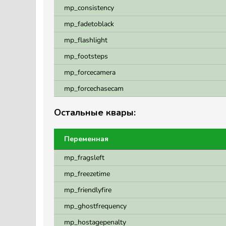
mp_consistency
mp_fadetoblack
mp_flashlight
mp_footsteps
mp_forcecamera
mp_forcechasecam
Остальные квары:
Переменная
mp_fragsleft
mp_freezetime
mp_friendlyfire
mp_ghostfrequency
mp_hostagepenalty