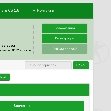
ать CS 1.6
Контакты
Авторизация
Регистрация
:
de_dust2
Забыли пароль?
можных:
8652
игроков
Поиск
вера
Значение