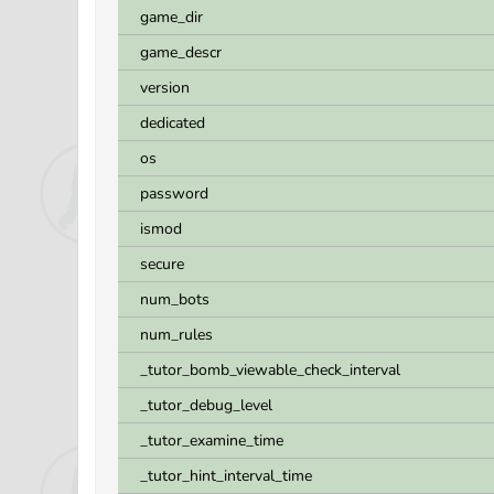
game_dir
game_descr
version
dedicated
os
password
ismod
secure
num_bots
num_rules
_tutor_bomb_viewable_check_interval
_tutor_debug_level
_tutor_examine_time
_tutor_hint_interval_time