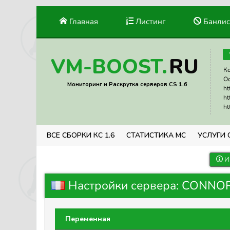
Главная
Листинг
Банлис
RU
VM-BOOST.
Ко
Ос
Мониторинг и Раскрутка серверов CS 1.6
ht
ht
ht
ВСЕ СБОРКИ КС 1.6
СТАТИСТИКА МС
УСЛУГИ 
И
Настройки сервера: CONNOR
Переменная