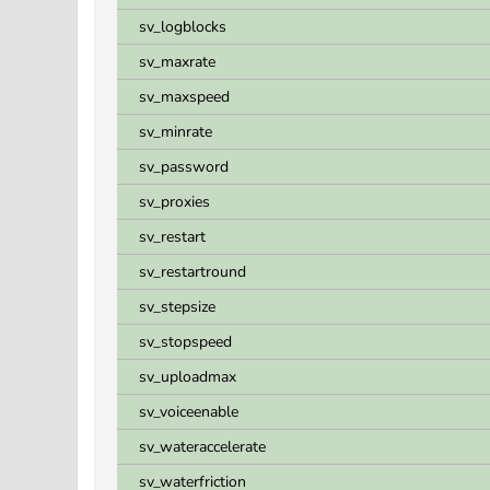
sv_logblocks
sv_maxrate
sv_maxspeed
sv_minrate
sv_password
sv_proxies
sv_restart
sv_restartround
sv_stepsize
sv_stopspeed
sv_uploadmax
sv_voiceenable
sv_wateraccelerate
sv_waterfriction