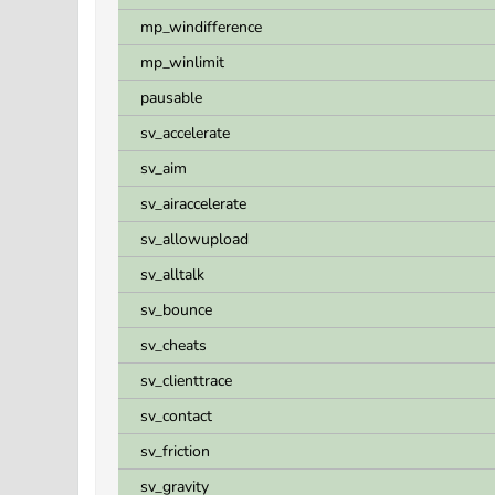
mp_windifference
mp_winlimit
pausable
sv_accelerate
sv_aim
sv_airaccelerate
sv_allowupload
sv_alltalk
sv_bounce
sv_cheats
sv_clienttrace
sv_contact
sv_friction
sv_gravity