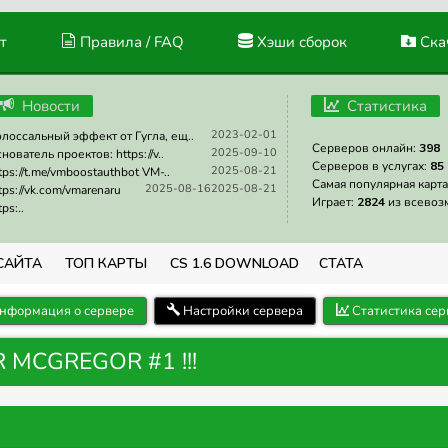
т
Правила / FAQ
Хэши сборок
Скач
Новости
Статистика
2023-02-01
лоссальный эффект от Гугла, ещ..
Серверов онлайн:
398
2025-09-10
нователь проектов: https://v..
Серверов в услугах:
85
2025-08-21
tps://t.me/vmboostauthbot VM-..
Самая популярная карта
2025-08-16
2025-08-21
tps://vk.com/vmarenaru
Играет:
2824
из всевоз
tps:..
САЙТА
ТОП КАРТЫ
CS 1.6 DOWNLOAD
СТАТА
нформация о сервере
Настройки сервера
Статистика сер
 MCGREGOR #1 !!!