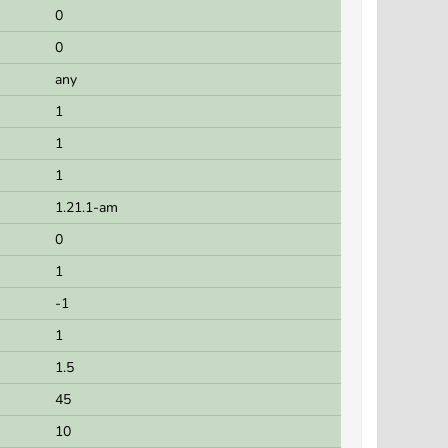
0
0
any
1
1
1
1.21.1-am
0
1
-1
1
1.5
45
10