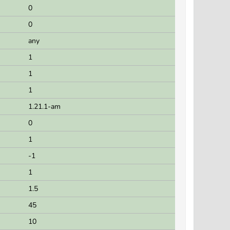
0
0
any
1
1
1
1.21.1-am
0
1
-1
1
1.5
45
10