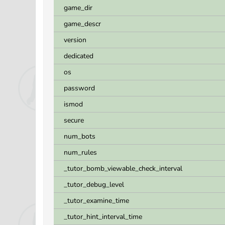
game_dir
game_descr
version
dedicated
os
password
ismod
secure
num_bots
num_rules
_tutor_bomb_viewable_check_interval
_tutor_debug_level
_tutor_examine_time
_tutor_hint_interval_time