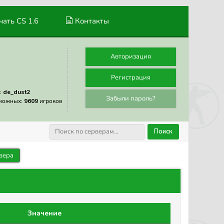
ать CS 1.6
Контакты
Авторизация
Регистрация
:
de_dust2
Забыли пароль?
можных:
9609
игроков
Поиск
вера
Значение