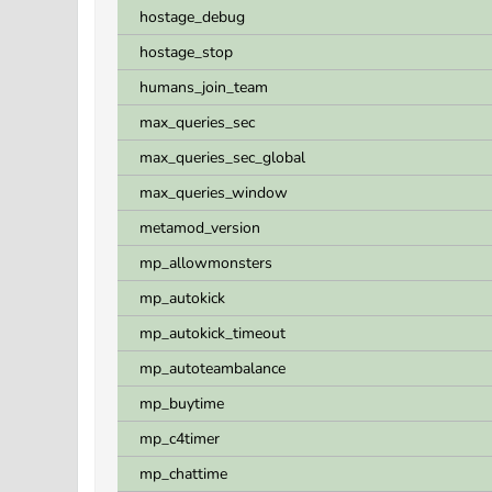
hostage_debug
hostage_stop
humans_join_team
max_queries_sec
max_queries_sec_global
max_queries_window
metamod_version
mp_allowmonsters
mp_autokick
mp_autokick_timeout
mp_autoteambalance
mp_buytime
mp_c4timer
mp_chattime