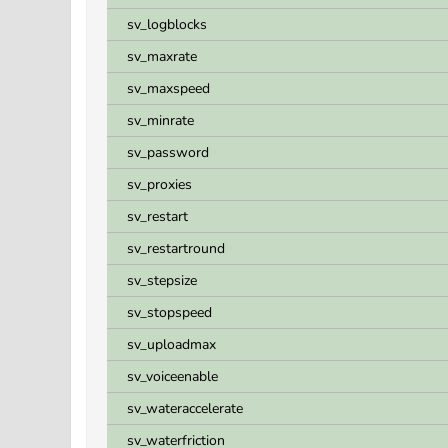
sv_logblocks
sv_maxrate
sv_maxspeed
sv_minrate
sv_password
sv_proxies
sv_restart
sv_restartround
sv_stepsize
sv_stopspeed
sv_uploadmax
sv_voiceenable
sv_wateraccelerate
sv_waterfriction