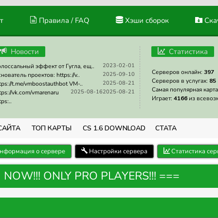
т
Правила / FAQ
Хэши сборок
Скач
Новости
Статистика
2023-02-01
лоссальный эффект от Гугла, ещ..
Серверов онлайн:
397
2025-09-10
нователь проектов: https://v..
Серверов в услугах:
85
2025-08-21
tps://t.me/vmboostauthbot VM-..
Самая популярная карта
2025-08-16
2025-08-21
tps://vk.com/vmarenaru
Играет:
4166
из всевоз
tps:..
САЙТА
ТОП КАРТЫ
CS 1.6 DOWNLOAD
СТАТА
нформация о сервере
Настройки сервера
Статистика сер
N NOW!!! ONLY PRO PLAYERS!!! ===