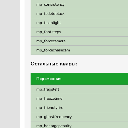
mp_consistency
mp_fadetoblack
mp_flashlight
mp_footsteps
mp_forcecamera
mp_forcechasecam
Остальные квары:
Переменная
mp_fragsleft
mp_freezetime
mp_friendlyfire
mp_ghostfrequency
mp_hostagepenalty