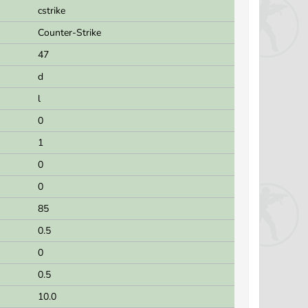
cstrike
Counter-Strike
47
d
l
0
1
0
0
85
0.5
0
0.5
10.0