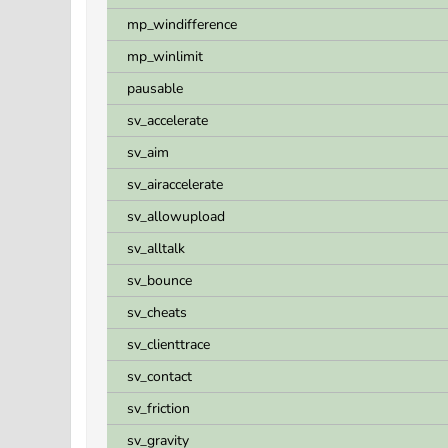
mp_windifference
mp_winlimit
pausable
sv_accelerate
sv_aim
sv_airaccelerate
sv_allowupload
sv_alltalk
sv_bounce
sv_cheats
sv_clienttrace
sv_contact
sv_friction
sv_gravity