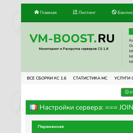
Главная
Листинг
Банлис
RU
VM-BOOST.
Ко
Ос
Мониторинг и Раскрутка серверов CS 1.6
ht
ht
ht
ВСЕ СБОРКИ КС 1.6
СТАТИСТИКА МС
УСЛУГИ 
И
Настройки сервера: === JOI
Переменная