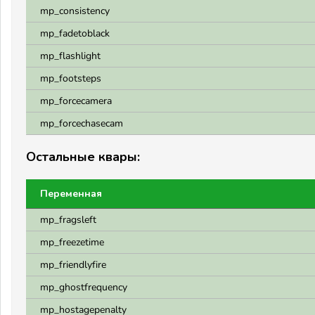
mp_consistency
mp_fadetoblack
mp_flashlight
mp_footsteps
mp_forcecamera
mp_forcechasecam
Остальные квары:
Переменная
mp_fragsleft
mp_freezetime
mp_friendlyfire
mp_ghostfrequency
mp_hostagepenalty