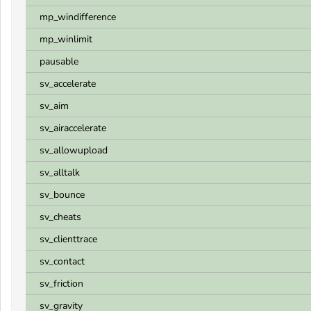
mp_windifference
mp_winlimit
pausable
sv_accelerate
sv_aim
sv_airaccelerate
sv_allowupload
sv_alltalk
sv_bounce
sv_cheats
sv_clienttrace
sv_contact
sv_friction
sv_gravity