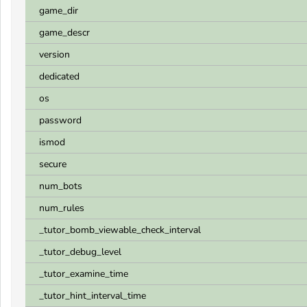
game_dir
game_descr
version
dedicated
os
password
ismod
secure
num_bots
num_rules
_tutor_bomb_viewable_check_interval
_tutor_debug_level
_tutor_examine_time
_tutor_hint_interval_time