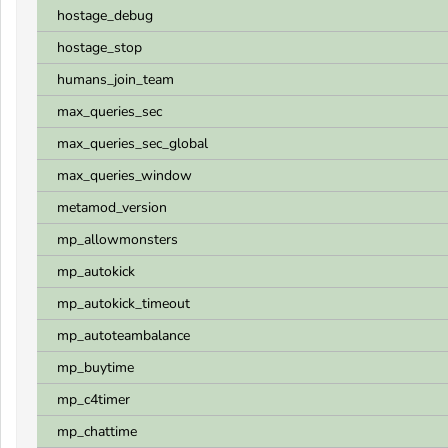
hostage_debug
hostage_stop
humans_join_team
max_queries_sec
max_queries_sec_global
max_queries_window
metamod_version
mp_allowmonsters
mp_autokick
mp_autokick_timeout
mp_autoteambalance
mp_buytime
mp_c4timer
mp_chattime