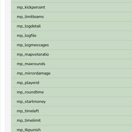
mp_kickpercent
mp_limitteams
mp_logdetail
mp_logfile
mp_logmessages
mp_mapvoteratio
mp_maxrounds
mp_mirrordamage
mp_playerid
mp_roundtime
mp_startmoney
mp_timeleft
mp_timelimit
mp_tkpunish