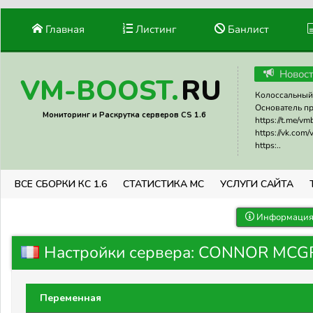
Главная
Листинг
Банлист
Новос
RU
VM-BOOST.
Колоссальный 
Основатель прое
Мониторинг и Раскрутка серверов CS 1.6
https://t.me/v
https://vk.com
https:..
ВСЕ СБОРКИ КС 1.6
СТАТИСТИКА МС
УСЛУГИ САЙТА
Информация 
Настройки сервера: CONNOR MCGR
Переменная