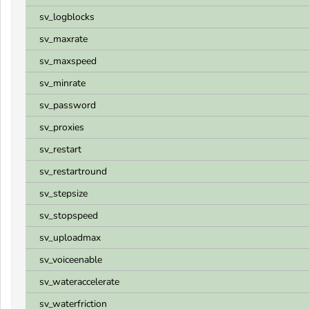
sv_logblocks
sv_maxrate
sv_maxspeed
sv_minrate
sv_password
sv_proxies
sv_restart
sv_restartround
sv_stepsize
sv_stopspeed
sv_uploadmax
sv_voiceenable
sv_wateraccelerate
sv_waterfriction