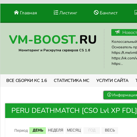
Главная
Листинг
Банлист
Новос
RU
VM-BOOST.
Колоссальный 
Основатель прое
Мониторинг и Раскрутка серверов CS 1.6
https://t.me/v
https://vk.com
https:..
ВСЕ СБОРКИ КС 1.6
СТАТИСТИКА МС
УСЛУГИ САЙТА
Информация 
PERU DEATHMATCH [CSO Lvl XP FDL] 
ДЕНЬ
НЕДЕЛЯ
МЕСЯЦ
ГОД
ВЕСЬ
Период