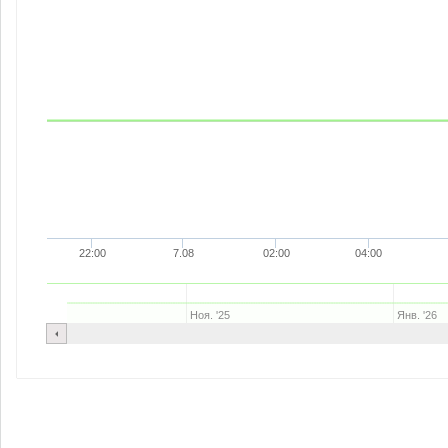
22:00
7.08
02:00
04:00
Ноя. '25
Янв. '26