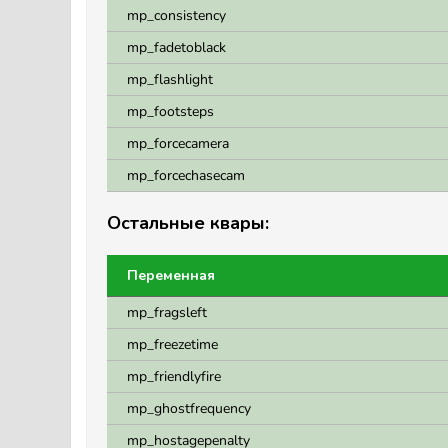
mp_consistency
mp_fadetoblack
mp_flashlight
mp_footsteps
mp_forcecamera
mp_forcechasecam
Остальные квары:
Переменная
mp_fragsleft
mp_freezetime
mp_friendlyfire
mp_ghostfrequency
mp_hostagepenalty