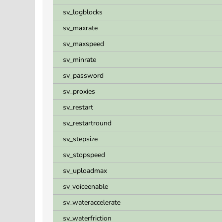
sv_logblocks
sv_maxrate
sv_maxspeed
sv_minrate
sv_password
sv_proxies
sv_restart
sv_restartround
sv_stepsize
sv_stopspeed
sv_uploadmax
sv_voiceenable
sv_wateraccelerate
sv_waterfriction