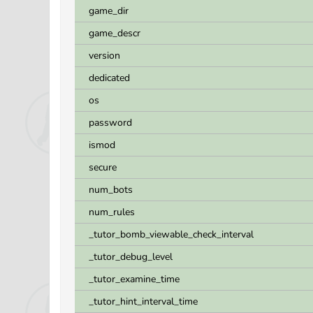
game_dir
game_descr
version
dedicated
os
password
ismod
secure
num_bots
num_rules
_tutor_bomb_viewable_check_interval
_tutor_debug_level
_tutor_examine_time
_tutor_hint_interval_time