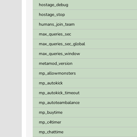
hostage_debug
hostage_stop
humans_join_team
max_queries_sec
max_queries_sec_global
max_queries_window
metamod_version
mp_allowmonsters
mp_autokick
mp_autokick_timeout
mp_autoteambalance
mp_buytime
mp_c4timer
mp_chattime