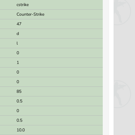
cstrike
Counter-Strike
47
d
l
0
1
0
0
85
0.5
0
0.5
10.0