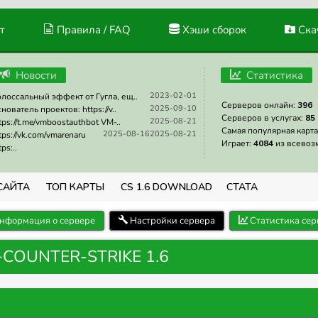
т
Правила / FAQ
Хэши сборок
Скач
Новости
Статистика
2023-02-01
лоссальный эффект от Гугла, ещ..
Серверов онлайн:
396
2025-09-10
нователь проектов: https://v..
Серверов в услугах:
85
2025-08-21
tps://t.me/vmboostauthbot VM-..
Самая популярная карта
2025-08-16
2025-08-21
tps://vk.com/vmarenaru
Играет:
4084
из всевоз
tps:..
САЙТА
ТОП КАРТЫ
CS 1.6 DOWNLOAD
СТАТА
нформация о сервере
Настройки сервера
Статистика сер
+COUNTER-STRIKE 1.6