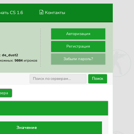
ать CS 1.6
Контакты
Авторизация
Регистрация
:
de_dust2
Забыли пароль?
можных:
9664
игроков
Поиск
вера
Значение