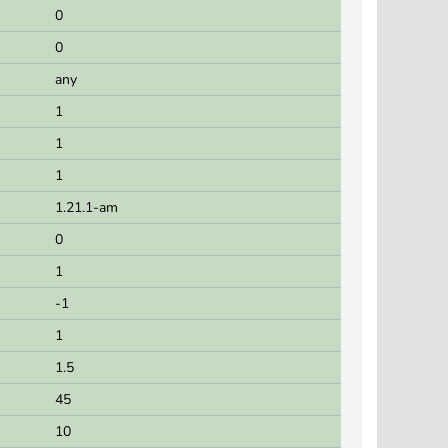
0
0
any
1
1
1
1.21.1-am
0
1
-1
1
1.5
45
10