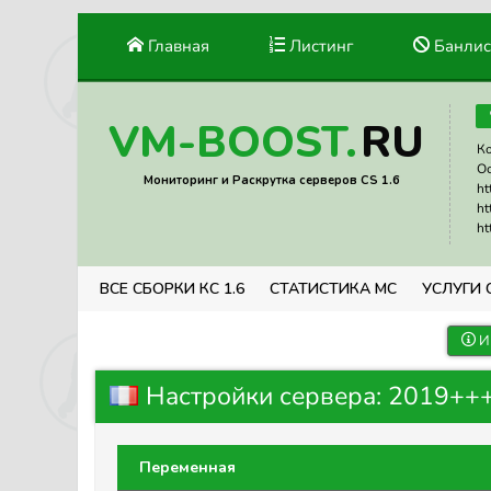
Главная
Листинг
Банлис
RU
VM-BOOST.
Ко
Ос
Мониторинг и Раскрутка серверов CS 1.6
ht
ht
ht
ВСЕ СБОРКИ КС 1.6
СТАТИСТИКА МС
УСЛУГИ 
И
Настройки сервера: 2019++
Переменная