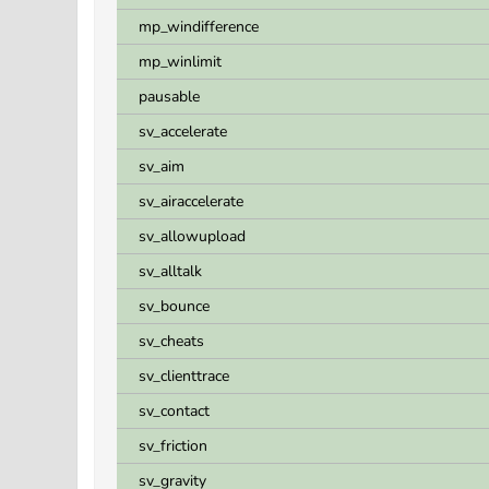
mp_windifference
mp_winlimit
pausable
sv_accelerate
sv_aim
sv_airaccelerate
sv_allowupload
sv_alltalk
sv_bounce
sv_cheats
sv_clienttrace
sv_contact
sv_friction
sv_gravity