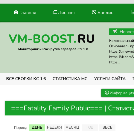
Главная
Листинг
Банлист
Новос
RU
VM-BOOST.
Колоссальный 
Основатель прое
Мониторинг и Раскрутка серверов CS 1.6
https://t.me/v
https://vk.com
https:..
ВСЕ СБОРКИ КС 1.6
СТАТИСТИКА МС
УСЛУГИ САЙТА
Информация 
===Fatality Family Public=== | Статис
ДЕНЬ
НЕДЕЛЯ
МЕСЯЦ
ГОД
ВЕСЬ
Период