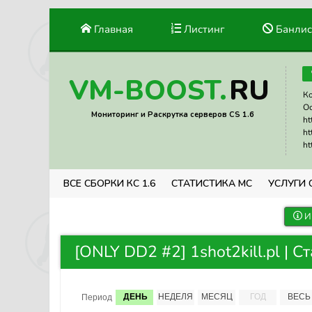
Главная
Листинг
Банлис
RU
VM-BOOST.
Ко
Ос
Мониторинг и Раскрутка серверов CS 1.6
ht
ht
ht
ВСЕ СБОРКИ КС 1.6
СТАТИСТИКА МС
УСЛУГИ 
И
[ONLY DD2 #2] 1shot2kill.pl | С
ДЕНЬ
НЕДЕЛЯ
МЕСЯЦ
ГОД
ВЕСЬ
Период