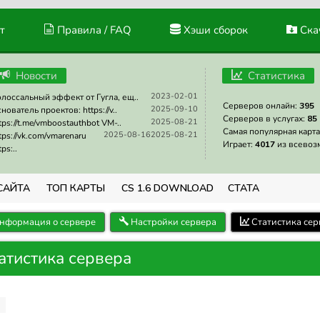
т
Правила / FAQ
Хэши сборок
Скач
Новости
Статистика
2023-02-01
лоссальный эффект от Гугла, ещ..
Серверов онлайн:
395
2025-09-10
нователь проектов: https://v..
Серверов в услугах:
85
2025-08-21
tps://t.me/vmboostauthbot VM-..
Самая популярная карта
2025-08-16
2025-08-21
tps://vk.com/vmarenaru
Играет:
4017
из всевоз
tps:..
САЙТА
ТОП КАРТЫ
CS 1.6 DOWNLOAD
СТАТА
нформация о сервере
Настройки сервера
Статистика сер
татистика сервера