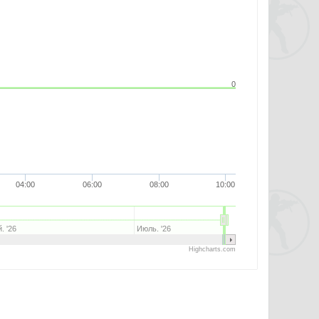
0
04:00
06:00
08:00
10:00
. '26
Июль. '26
Highcharts.com