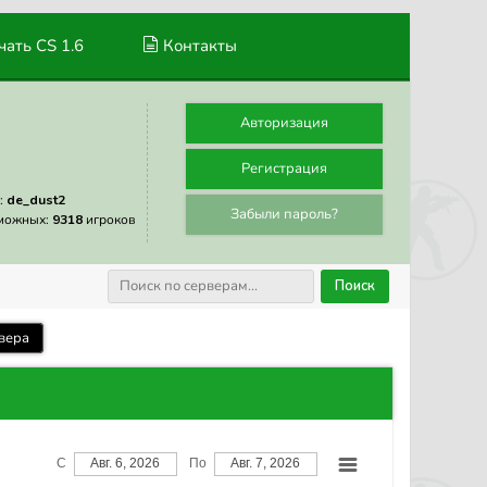
ать CS 1.6
Контакты
Авторизация
Регистрация
:
de_dust2
Забыли пароль?
можных:
9318
игроков
Поиск
вера
С
Авг. 6, 2026
По
Авг. 7, 2026