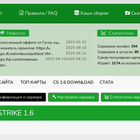
т
Правила / FAQ
Хэши сборок
Скач
Новости
Статистика
2023-02-01
лоссальный эффект от Гугла, ещ..
Серверов онлайн:
394
2025-09-10
нователь проектов: https://v..
Серверов в услугах:
85
2025-08-21
tps://t.me/vmboostauthbot VM-..
Самая популярная карта
2025-08-16
2025-08-21
tps://vk.com/vmarenaru
Играет:
3174
из всевоз
tps:..
САЙТА
ТОП КАРТЫ
CS 1.6 DOWNLOAD
СТАТА
нформация о сервере
Настройки сервера
Статистика сер
TRIKE 1.6