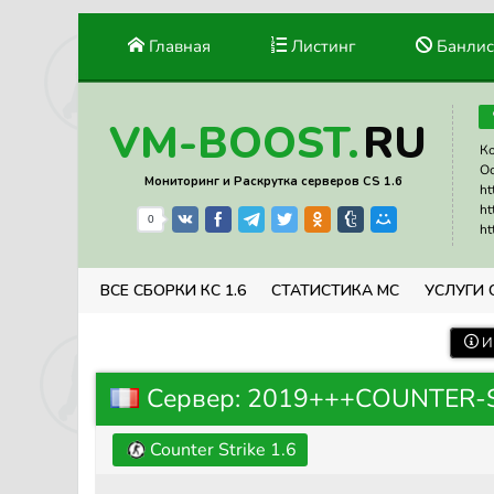
Главная
Листинг
Банлис
RU
VM-BOOST.
Ко
Ос
Мониторинг и Раскрутка серверов CS 1.6
ht
ht
0
ht
ВСЕ СБОРКИ КС 1.6
СТАТИСТИКА МС
УСЛУГИ 
И
Сервер: 2019+++COUNTER-S
Counter Strike 1.6