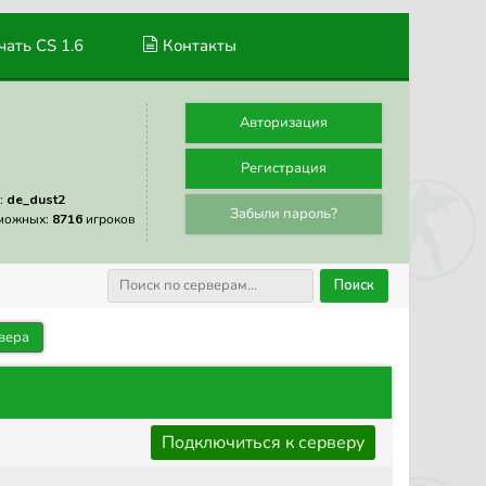
ать CS 1.6
Контакты
Авторизация
Регистрация
:
de_dust2
Забыли пароль?
можных:
8716
игроков
Поиск
вера
Подключиться к серверу