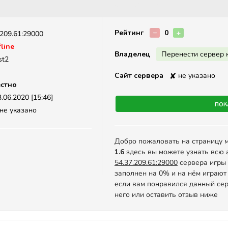
Описание
Рейтинг
−
0
+
.209.61:29000
line
Владелец
Перенести сервер 
st2
Сайт сервера
✘
не указано
стно
.06.2020 [15:46]
Пок
не указано
Добро пожаловать на страницу 
1.6
здесь вы можете узнать всю 
54.37.209.61:29000
сервера игры C
заполнен на 0% и на нём играют
если вам понравился данный сер
него или оставить отзыв ниже