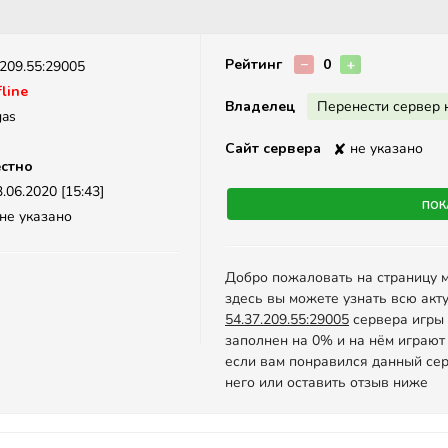
Описание
Рейтинг
−
0
+
.209.55:29005
line
Владелец
Перенести сервер 
gas
Сайт сервера
✘
не указано
стно
.06.2020 [15:43]
Пок
не указано
Добро пожаловать на страницу 
здесь вы можете узнать всю акт
54.37.209.55:29005
сервера игры C
заполнен на 0% и на нём играют
если вам понравился данный сер
него или оставить отзыв ниже