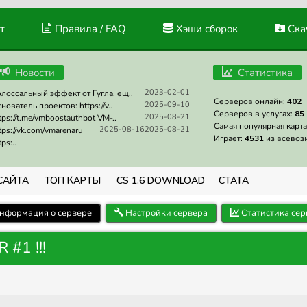
т
Правила / FAQ
Хэши сборок
Скач
Новости
Статистика
2023-02-01
лоссальный эффект от Гугла, ещ..
Серверов онлайн:
402
2025-09-10
нователь проектов: https://v..
Серверов в услугах:
85
2025-08-21
tps://t.me/vmboostauthbot VM-..
Самая популярная карта
2025-08-16
2025-08-21
tps://vk.com/vmarenaru
Играет:
4531
из всевоз
tps:..
САЙТА
ТОП КАРТЫ
CS 1.6 DOWNLOAD
СТАТА
нформация о сервере
Настройки сервера
Статистика сер
#1 !!!