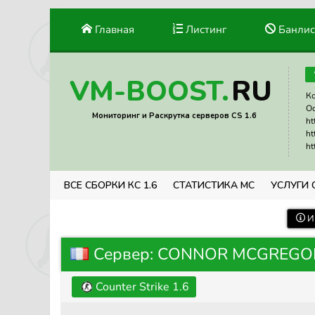
Главная
Листинг
Банлис
RU
VM-BOOST.
Ко
Ос
Мониторинг и Раскрутка серверов CS 1.6
ht
ht
ht
ВСЕ СБОРКИ КС 1.6
СТАТИСТИКА МС
УСЛУГИ 
И
Сервер: CONNOR MCGREGOR 
Counter Strike 1.6