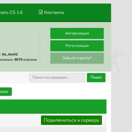
ать CS 1.6
Контакты
Авторизация
Регистрация
:
de_dust2
Забыли пароль?
можных:
9579
игроков
Поиск
вера
Подключиться к серверу