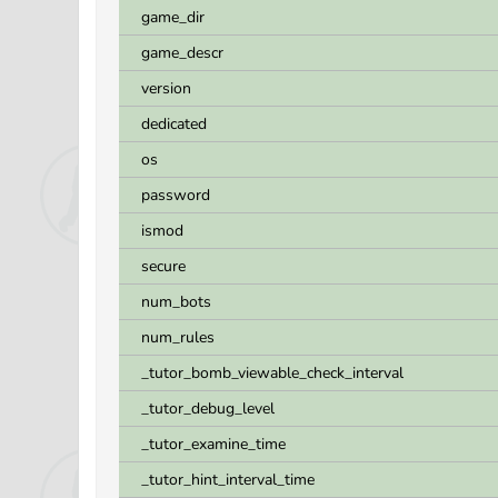
game_dir
game_descr
version
dedicated
os
password
ismod
secure
num_bots
num_rules
_tutor_bomb_viewable_check_interval
_tutor_debug_level
_tutor_examine_time
_tutor_hint_interval_time