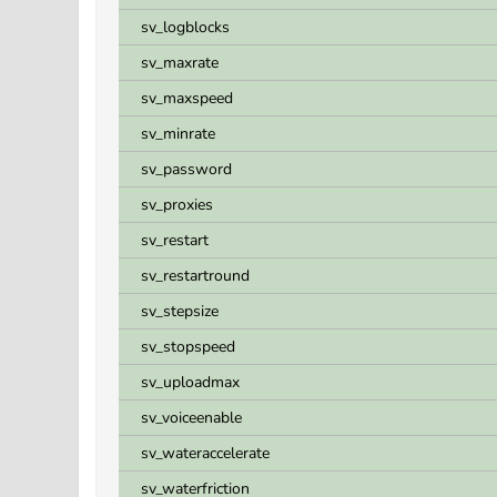
sv_logblocks
sv_maxrate
sv_maxspeed
sv_minrate
sv_password
sv_proxies
sv_restart
sv_restartround
sv_stepsize
sv_stopspeed
sv_uploadmax
sv_voiceenable
sv_wateraccelerate
sv_waterfriction