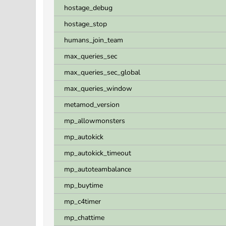
hostage_debug
hostage_stop
humans_join_team
max_queries_sec
max_queries_sec_global
max_queries_window
metamod_version
mp_allowmonsters
mp_autokick
mp_autokick_timeout
mp_autoteambalance
mp_buytime
mp_c4timer
mp_chattime