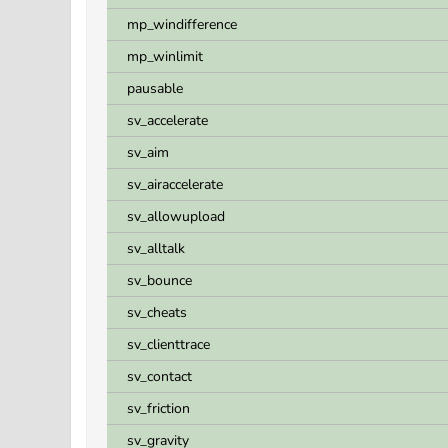
mp_windifference
mp_winlimit
pausable
sv_accelerate
sv_aim
sv_airaccelerate
sv_allowupload
sv_alltalk
sv_bounce
sv_cheats
sv_clienttrace
sv_contact
sv_friction
sv_gravity