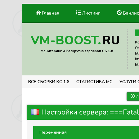
Главная
Листинг
Банлис
RU
VM-BOOST.
Ко
Ос
Мониторинг и Раскрутка серверов CS 1.6
ht
ht
ht
ВСЕ СБОРКИ КС 1.6
СТАТИСТИКА МС
УСЛУГИ 
И
Настройки сервера: ===Fatali
Переменная