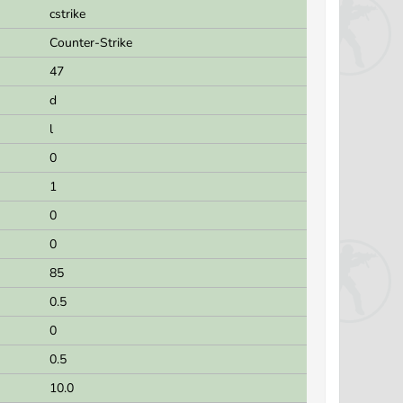
cstrike
Counter-Strike
47
d
l
0
1
0
0
85
0.5
0
0.5
10.0