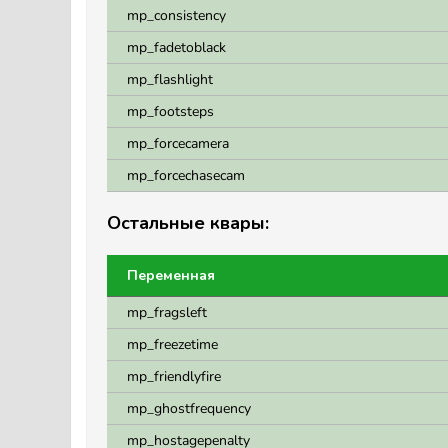
mp_consistency
mp_fadetoblack
mp_flashlight
mp_footsteps
mp_forcecamera
mp_forcechasecam
Остальные квары:
Переменная
mp_fragsleft
mp_freezetime
mp_friendlyfire
mp_ghostfrequency
mp_hostagepenalty