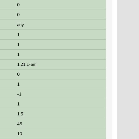
0
0
any
1
1
1
1.21.1-am
0
1
-1
1
1.5
45
10