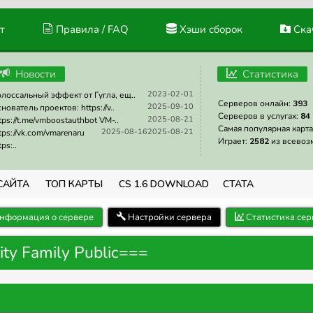
т
Правила / FAQ
Хэши сборок
Скач
Новости
Статистика
2023-02-01
лоссальный эффект от Гугла, ещ..
Серверов онлайн:
393
2025-09-10
нователь проектов: https://v..
Серверов в услугах:
84
2025-08-21
tps://t.me/vmboostauthbot VM-..
Самая популярная карта
2025-08-16
2025-08-21
tps://vk.com/vmarenaru
Играет:
2582
из всевоз
tps:..
САЙТА
ТОП КАРТЫ
CS 1.6 DOWNLOAD
СТАТА
нформация о сервере
Настройки сервера
Статистика сер
ty Family Public===