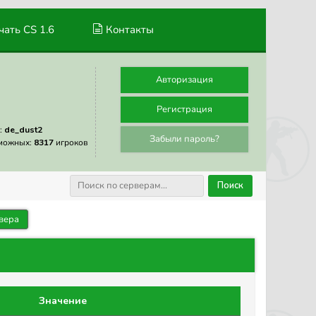
ать CS 1.6
Контакты
Авторизация
Регистрация
:
de_dust2
Забыли пароль?
можных:
8317
игроков
Поиск
вера
Значение