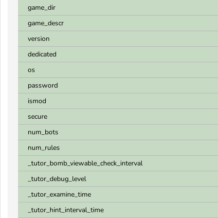
game_dir
game_descr
version
dedicated
os
password
ismod
secure
num_bots
num_rules
_tutor_bomb_viewable_check_interval
_tutor_debug_level
_tutor_examine_time
_tutor_hint_interval_time