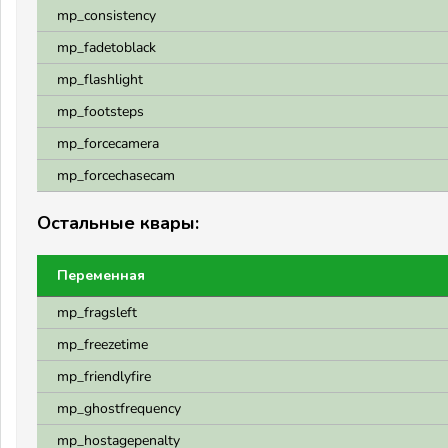
mp_consistency
mp_fadetoblack
mp_flashlight
mp_footsteps
mp_forcecamera
mp_forcechasecam
Остальные квары:
Переменная
mp_fragsleft
mp_freezetime
mp_friendlyfire
mp_ghostfrequency
mp_hostagepenalty