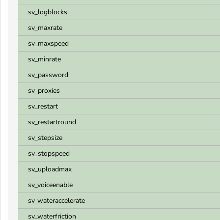
sv_logblocks
sv_maxrate
sv_maxspeed
sv_minrate
sv_password
sv_proxies
sv_restart
sv_restartround
sv_stepsize
sv_stopspeed
sv_uploadmax
sv_voiceenable
sv_wateraccelerate
sv_waterfriction