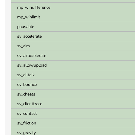
mp_windifference
mp_winlimit
pausable
sv_accelerate
sv_aim
sv_airaccelerate
sv_allowupload
sv_alltalk
sv_bounce
sv_cheats
sv_clienttrace
sv_contact
sv_friction
sv_gravity