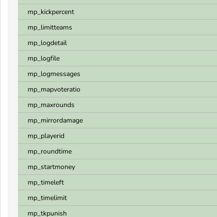
mp_kickpercent
mp_limitteams
mp_logdetail
mp_logfile
mp_logmessages
mp_mapvoteratio
mp_maxrounds
mp_mirrordamage
mp_playerid
mp_roundtime
mp_startmoney
mp_timeleft
mp_timelimit
mp_tkpunish