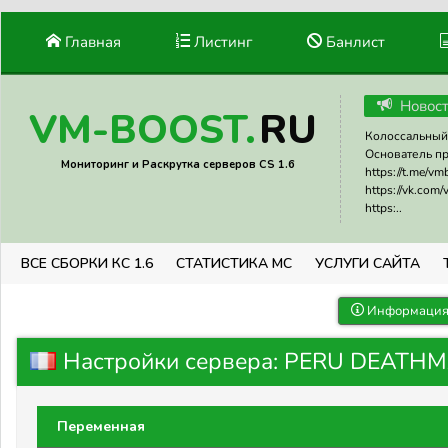
Главная
Листинг
Банлист
Новос
RU
VM-BOOST.
Колоссальный 
Основатель прое
Мониторинг и Раскрутка серверов CS 1.6
https://t.me/v
https://vk.com
https:..
ВСЕ СБОРКИ КС 1.6
СТАТИСТИКА МС
УСЛУГИ САЙТА
Информация 
Настройки сервера: PERU DEATHMA
Переменная