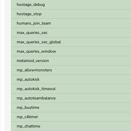
hostage_debug
hostage_stop
humans_join_team
max_queries_sec
max_queries_sec_global
max_queries_window
metamod_version
mp_allowmonsters
mp_autokick
mp_autokick_timeout
mp_autoteambalance
mp_buytime
mp_c4timer
mp_chattime