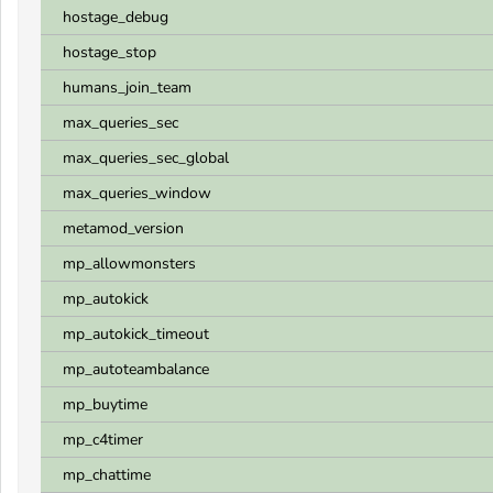
hostage_debug
hostage_stop
humans_join_team
max_queries_sec
max_queries_sec_global
max_queries_window
metamod_version
mp_allowmonsters
mp_autokick
mp_autokick_timeout
mp_autoteambalance
mp_buytime
mp_c4timer
mp_chattime