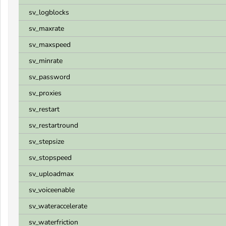
sv_logblocks
sv_maxrate
sv_maxspeed
sv_minrate
sv_password
sv_proxies
sv_restart
sv_restartround
sv_stepsize
sv_stopspeed
sv_uploadmax
sv_voiceenable
sv_wateraccelerate
sv_waterfriction