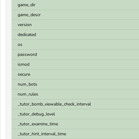
game_dir
game_descr
version
dedicated
os
password
ismod
secure
num_bots
num_rules
_tutor_bomb_viewable_check_interval
_tutor_debug_level
_tutor_examine_time
_tutor_hint_interval_time