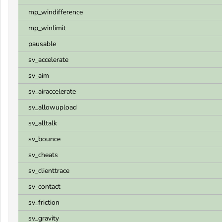
mp_windifference
mp_winlimit
pausable
sv_accelerate
sv_aim
sv_airaccelerate
sv_allowupload
sv_alltalk
sv_bounce
sv_cheats
sv_clienttrace
sv_contact
sv_friction
sv_gravity