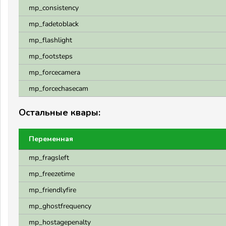
mp_consistency
mp_fadetoblack
mp_flashlight
mp_footsteps
mp_forcecamera
mp_forcechasecam
Остальные квары:
Переменная
mp_fragsleft
mp_freezetime
mp_friendlyfire
mp_ghostfrequency
mp_hostagepenalty