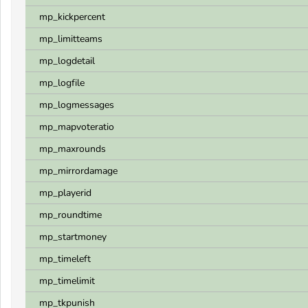
mp_kickpercent
mp_limitteams
mp_logdetail
mp_logfile
mp_logmessages
mp_mapvoteratio
mp_maxrounds
mp_mirrordamage
mp_playerid
mp_roundtime
mp_startmoney
mp_timeleft
mp_timelimit
mp_tkpunish