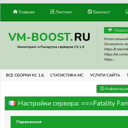
Главная
Листинг
Банлист
Новос
RU
VM-BOOST.
Колоссальный 
Основатель прое
Мониторинг и Раскрутка серверов CS 1.6
https://t.me/v
https://vk.com
https:..
ВСЕ СБОРКИ КС 1.6
СТАТИСТИКА МС
УСЛУГИ САЙТА
Информация 
Настройки сервера: ===Fatality Fam
Переменная