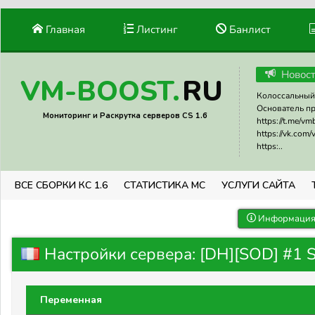
Главная
Листинг
Банлист
Новос
RU
VM-BOOST.
Колоссальный 
Основатель прое
Мониторинг и Раскрутка серверов CS 1.6
https://t.me/v
https://vk.com
https:..
ВСЕ СБОРКИ КС 1.6
СТАТИСТИКА МС
УСЛУГИ САЙТА
Информация 
Настройки сервера: [DH][SOD] #1 
Переменная