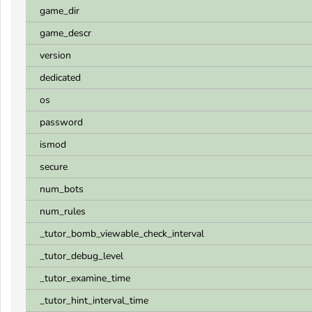
game_dir
game_descr
version
dedicated
os
password
ismod
secure
num_bots
num_rules
_tutor_bomb_viewable_check_interval
_tutor_debug_level
_tutor_examine_time
_tutor_hint_interval_time