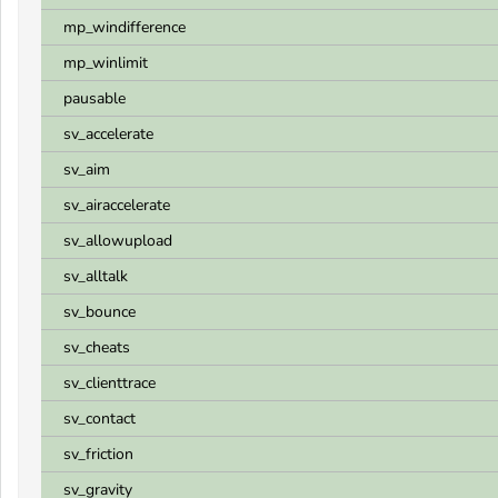
mp_windifference
mp_winlimit
pausable
sv_accelerate
sv_aim
sv_airaccelerate
sv_allowupload
sv_alltalk
sv_bounce
sv_cheats
sv_clienttrace
sv_contact
sv_friction
sv_gravity