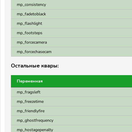
mp_consistency
mp_fadetoblack
mp_flashlight
mp_footsteps
mp_forcecamera
mp_forcechasecam
Остальные квары:
Переменная
mp_fragsleft
mp_freezetime
mp_friendlyfire
mp_ghostfrequency
mp_hostagepenalty