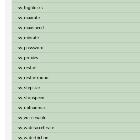
sv_logblocks
sv_maxrate
sv_maxspeed
sv_minrate
sv_password
sv_proxies
sv_restart
sv_restartround
sv_stepsize
sv_stopspeed
sv_uploadmax
sv_voiceenable
sv_wateraccelerate
sv_waterfriction