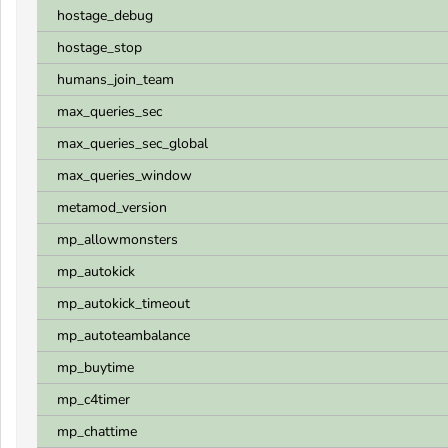
hostage_debug
hostage_stop
humans_join_team
max_queries_sec
max_queries_sec_global
max_queries_window
metamod_version
mp_allowmonsters
mp_autokick
mp_autokick_timeout
mp_autoteambalance
mp_buytime
mp_c4timer
mp_chattime