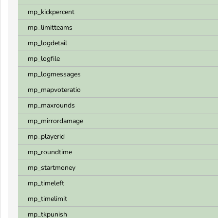
mp_kickpercent
mp_limitteams
mp_logdetail
mp_logfile
mp_logmessages
mp_mapvoteratio
mp_maxrounds
mp_mirrordamage
mp_playerid
mp_roundtime
mp_startmoney
mp_timeleft
mp_timelimit
mp_tkpunish