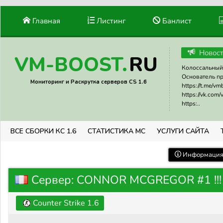
Главная
Листинг
Банлист
Новос
RU
VM-BOOST.
Колоссальный 
Основатель прое
Мониторинг и Раскрутка серверов CS 1.6
https://t.me/v
https://vk.com
https:..
ВСЕ СБОРКИ КС 1.6
СТАТИСТИКА МС
УСЛУГИ САЙТА
Информация 
Сервер: CONNOR MCGREGOR #1 !!!
Counter Strike 1.6