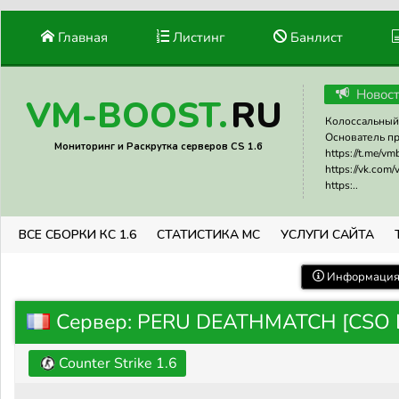
Главная
Листинг
Банлист
Новос
RU
VM-BOOST.
Колоссальный 
Основатель прое
Мониторинг и Раскрутка серверов CS 1.6
https://t.me/v
https://vk.com
https:..
ВСЕ СБОРКИ КС 1.6
СТАТИСТИКА МС
УСЛУГИ САЙТА
Информация 
Сервер: PERU DEATHMATCH [CSO L
Counter Strike 1.6