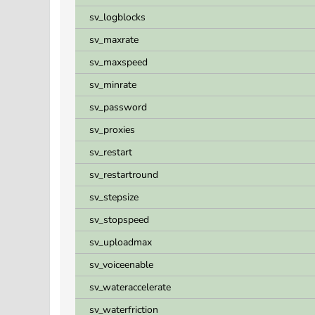
sv_logblocks
sv_maxrate
sv_maxspeed
sv_minrate
sv_password
sv_proxies
sv_restart
sv_restartround
sv_stepsize
sv_stopspeed
sv_uploadmax
sv_voiceenable
sv_wateraccelerate
sv_waterfriction