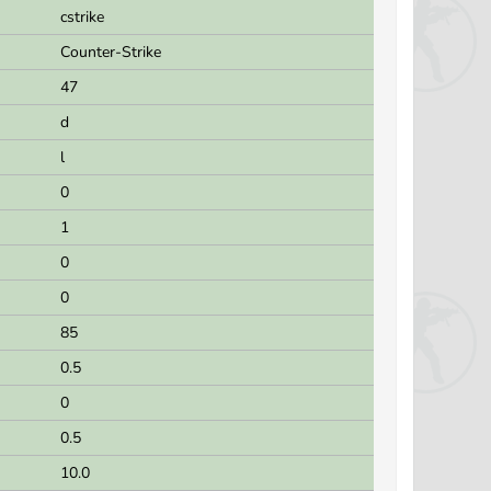
cstrike
Counter-Strike
47
d
l
0
1
0
0
85
0.5
0
0.5
10.0