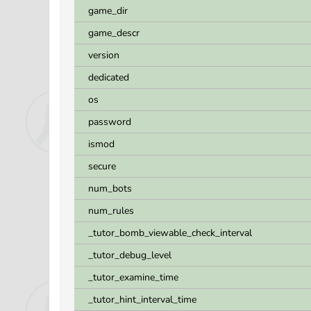
game_dir
game_descr
version
dedicated
os
password
ismod
secure
num_bots
num_rules
_tutor_bomb_viewable_check_interval
_tutor_debug_level
_tutor_examine_time
_tutor_hint_interval_time