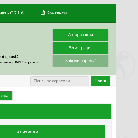
ать CS 1.6
Контакты
Авторизация
Регистрация
:
de_dust2
Забыли пароль?
можных:
9430
игроков
Поиск
вера
Значение