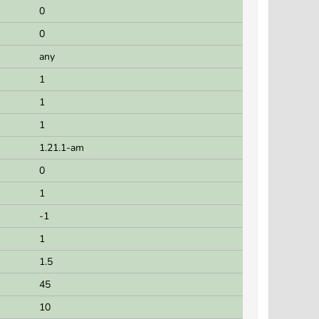
0
0
any
1
1
1
1.21.1-am
0
1
-1
1
1.5
45
10