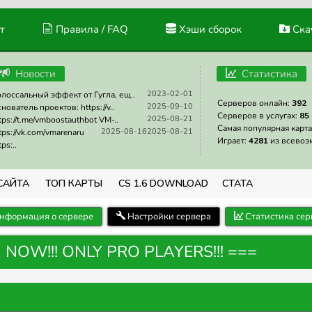
т
Правила / FAQ
Хэши сборок
Скач
Новости
Статистика
2023-02-01
лоссальный эффект от Гугла, ещ..
Серверов онлайн:
392
2025-09-10
нователь проектов: https://v..
Серверов в услугах:
85
2025-08-21
tps://t.me/vmboostauthbot VM-..
Самая популярная карта
2025-08-16
2025-08-21
tps://vk.com/vmarenaru
Играет:
4281
из всевоз
tps:..
САЙТА
ТОП КАРТЫ
CS 1.6 DOWNLOAD
СТАТА
нформация о сервере
Настройки сервера
Статистика сер
N NOW!!! ONLY PRO PLAYERS!!! ===