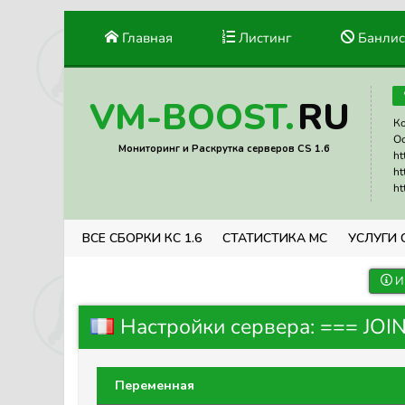
Главная
Листинг
Банлис
RU
VM-BOOST.
Ко
Ос
Мониторинг и Раскрутка серверов CS 1.6
ht
ht
ht
ВСЕ СБОРКИ КС 1.6
СТАТИСТИКА МС
УСЛУГИ 
И
Настройки сервера: === JOI
Переменная