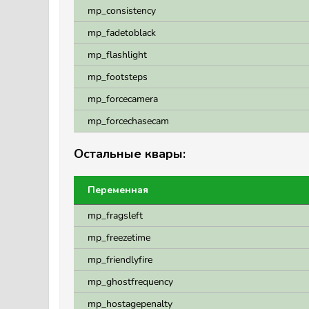
mp_consistency
mp_fadetoblack
mp_flashlight
mp_footsteps
mp_forcecamera
mp_forcechasecam
Остальные квары:
Переменная
mp_fragsleft
mp_freezetime
mp_friendlyfire
mp_ghostfrequency
mp_hostagepenalty