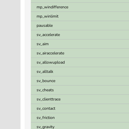
mp_windifference
mp_winlimit
pausable
sv_accelerate
sv_aim
sv_airaccelerate
sv_allowupload
sv_alltalk
sv_bounce
sv_cheats
sv_clienttrace
sv_contact
sv_friction
sv_gravity