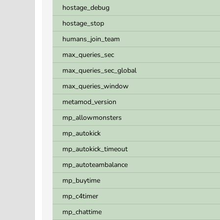
hostage_debug
hostage_stop
humans_join_team
max_queries_sec
max_queries_sec_global
max_queries_window
metamod_version
mp_allowmonsters
mp_autokick
mp_autokick_timeout
mp_autoteambalance
mp_buytime
mp_c4timer
mp_chattime