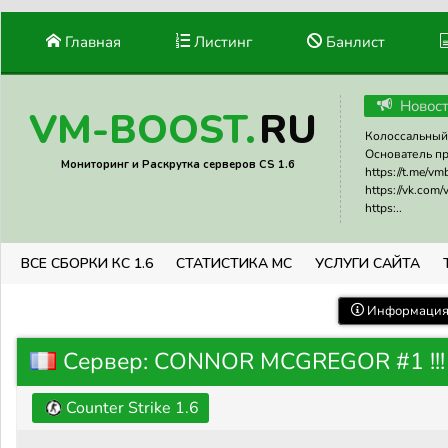
Главная
Листинг
Банлист
Новос
RU
VM-BOOST.
Колоссальный 
Основатель прое
Мониторинг и Раскрутка серверов CS 1.6
https://t.me/v
https://vk.com
https:..
ВСЕ СБОРКИ КС 1.6
СТАТИСТИКА МС
УСЛУГИ САЙТА
Информация 
Сервер: CONNOR MCGREGOR #1 !!!
Counter Strike 1.6