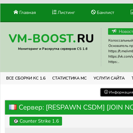
Главная
Листинг
Банлист
Новос
RU
VM-BOOST.
Колоссальный 
Основатель прое
Мониторинг и Раскрутка серверов CS 1.6
https://t.me/v
https://vk.com
https:..
ВСЕ СБОРКИ КС 1.6
СТАТИСТИКА МС
УСЛУГИ САЙТА
Информация 
Сервер: [RESPAWN CSDM] [JOIN 
Counter Strike 1.6