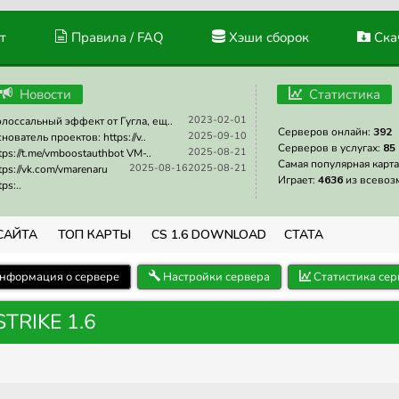
т
Правила / FAQ
Хэши сборок
Скач
Новости
Статистика
2023-02-01
лоссальный эффект от Гугла, ещ..
Серверов онлайн:
392
2025-09-10
нователь проектов: https://v..
Серверов в услугах:
85
2025-08-21
tps://t.me/vmboostauthbot VM-..
Самая популярная карта
2025-08-16
2025-08-21
tps://vk.com/vmarenaru
Играет:
4636
из всевоз
tps:..
САЙТА
ТОП КАРТЫ
CS 1.6 DOWNLOAD
СТАТА
нформация о сервере
Настройки сервера
Статистика сер
TRIKE 1.6