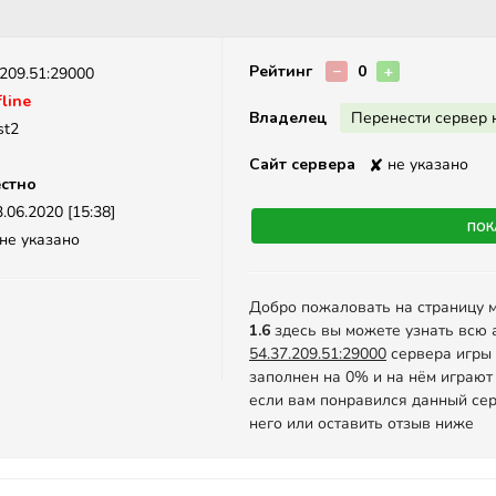
Описание
Рейтинг
−
0
+
.209.51:29000
line
Владелец
Перенести сервер 
st2
Сайт сервера
✘
не указано
стно
.06.2020 [15:38]
Пок
не указано
Добро пожаловать на страницу 
1.6
здесь вы можете узнать всю 
54.37.209.51:29000
сервера игры C
заполнен на 0% и на нём играют
если вам понравился данный сер
него или оставить отзыв ниже