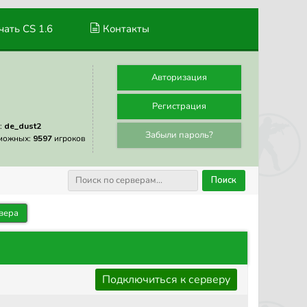
ать CS 1.6
Контакты
Авторизация
Регистрация
:
de_dust2
Забыли пароль?
можных:
9597
игроков
Поиск
вера
Подключиться к серверу