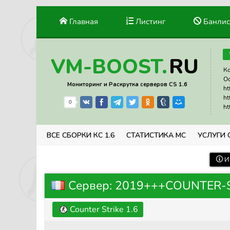
Главная
Листинг
Банлис
RU
VM-BOOST.
Ко
Ос
Мониторинг и Раскрутка серверов CS 1.6
ht
ht
0
ht
ВСЕ СБОРКИ КС 1.6
СТАТИСТИКА МС
УСЛУГИ 
И
Сервер: 2019+++COUNTER-S
Counter Strike 1.6