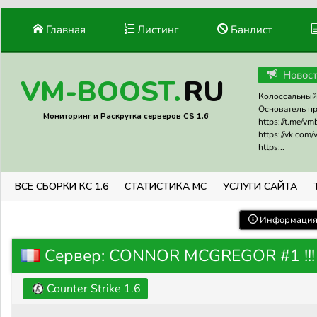
Главная
Листинг
Банлист
Новос
RU
VM-BOOST.
Колоссальный 
Основатель прое
Мониторинг и Раскрутка серверов CS 1.6
https://t.me/v
https://vk.com
https:..
ВСЕ СБОРКИ КС 1.6
СТАТИСТИКА МС
УСЛУГИ САЙТА
Информация 
Сервер: CONNOR MCGREGOR #1 !!!
Counter Strike 1.6