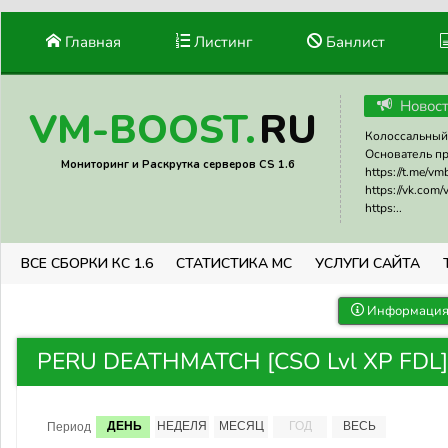
Главная
Листинг
Банлист
Новос
RU
VM-BOOST.
Колоссальный 
Основатель прое
Мониторинг и Раскрутка серверов CS 1.6
https://t.me/v
https://vk.com
https:..
ВСЕ СБОРКИ КС 1.6
СТАТИСТИКА МС
УСЛУГИ САЙТА
Информация 
PERU DEATHMATCH [CSO Lvl XP FDL] 
ДЕНЬ
НЕДЕЛЯ
МЕСЯЦ
ГОД
ВЕСЬ
Период