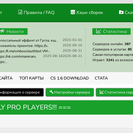
т
Правила / FAQ
Хэши сборок
Скач
Новости
Статистика
2023-02-01
лоссальный эффект от Гугла, ещ..
Серверов онлайн:
387
2025-09-10
нователь проектов: https://v..
Серверов в услугах:
85
2025-08-21
tps://t.me/vmboostauthbot VM-..
Самая популярная карта
2025-08-16
2025-08-21
tps://vk.com/vmarenaru
Играет:
3241
из всевоз
tps:..
САЙТА
ТОП КАРТЫ
CS 1.6 DOWNLOAD
СТАТА
нформация о сервере
Настройки сервера
Статистика сер
LY PRO PLAYERS!!! ===