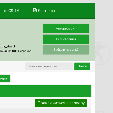
ать CS 1.6
Контакты
Авторизация
Регистрация
:
de_dust2
Забыли пароль?
можных:
8891
игроков
Поиск
вера
Подключиться к серверу