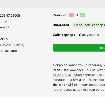
Описание
Рейтинг
−
0
+
.209.47:29008
line
Владелец
Перенести сервер 
hena32
Сайт сервера
✘
не указано
стно
.06.2020 [15:34]
Пок
не указано
Добро пожаловать на страницу 
PLAYERS!!! ===
здесь вы можете 
54.37.209.47:29008
сервера игры C
заполнен на 0% и на нём играют 
de_athena32
если вам понравилс
проголосовать за него или оста