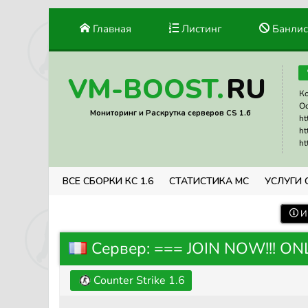
Главная
Листинг
Банлис
RU
VM-BOOST.
Ко
Ос
Мониторинг и Раскрутка серверов CS 1.6
ht
ht
ht
ВСЕ СБОРКИ КС 1.6
СТАТИСТИКА МС
УСЛУГИ 
И
Сервер: === JOIN NOW!!! ON
Counter Strike 1.6