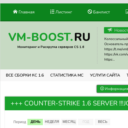
Главная
Листинг
Банлист
Новос
RU
VM-BOOST.
Колоссальный 
Основатель прое
Мониторинг и Раскрутка серверов CS 1.6
https://t.me/v
https://vk.com
https:..
ВСЕ СБОРКИ КС 1.6
СТАТИСТИКА МС
УСЛУГИ САЙТА
Информация 
+++ COUNTER-STRIKE 1.6 SERVER !!!JOI
ДЕНЬ
НЕДЕЛЯ
МЕСЯЦ
ГОД
ВЕСЬ
Период