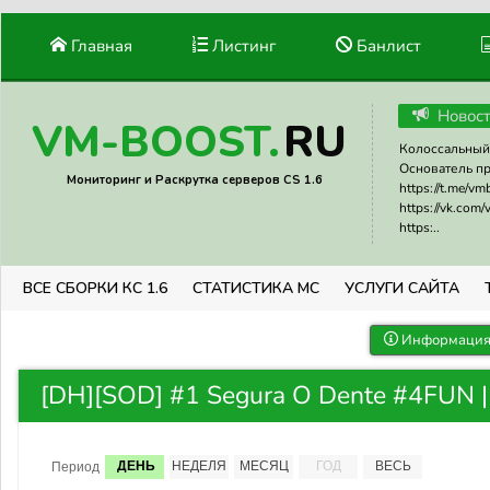
Главная
Листинг
Банлист
Новос
RU
VM-BOOST.
Колоссальный 
Основатель прое
Мониторинг и Раскрутка серверов CS 1.6
https://t.me/v
https://vk.com
https:..
ВСЕ СБОРКИ КС 1.6
СТАТИСТИКА МС
УСЛУГИ САЙТА
Информация 
[DH][SOD] #1 Segura O Dente #4FUN |
ДЕНЬ
НЕДЕЛЯ
МЕСЯЦ
ГОД
ВЕСЬ
Период