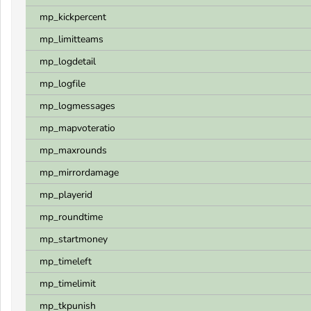
mp_kickpercent
mp_limitteams
mp_logdetail
mp_logfile
mp_logmessages
mp_mapvoteratio
mp_maxrounds
mp_mirrordamage
mp_playerid
mp_roundtime
mp_startmoney
mp_timeleft
mp_timelimit
mp_tkpunish