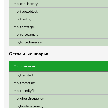
mp_consistency
mp_fadetoblack
mp_flashlight
mp_footsteps
mp_forcecamera
mp_forcechasecam
Остальные квары:
Переменная
mp_fragsleft
mp_freezetime
mp_friendlyfire
mp_ghostfrequency
mp_hostagepenalty