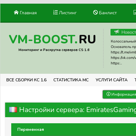
Главная
Листинг
Банлист
Новос
RU
VM-BOOST.
Колоссальный 
Основатель прое
Мониторинг и Раскрутка серверов CS 1.6
https://t.me/v
https://vk.com
https:..
ВСЕ СБОРКИ КС 1.6
СТАТИСТИКА МС
УСЛУГИ САЙТА
Информация 
Настройки сервера: EmiratesGami
Переменная