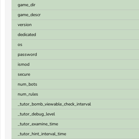
game_dir
game_descr
version
dedicated
os
password
ismod
secure
num_bots
num_rules
_tutor_bomb_viewable_check_interval
_tutor_debug_level
_tutor_examine_time
_tutor_hint_interval_time