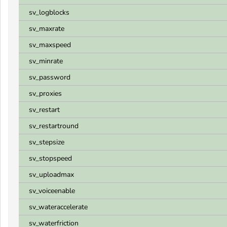
sv_logblocks
sv_maxrate
sv_maxspeed
sv_minrate
sv_password
sv_proxies
sv_restart
sv_restartround
sv_stepsize
sv_stopspeed
sv_uploadmax
sv_voiceenable
sv_wateraccelerate
sv_waterfriction