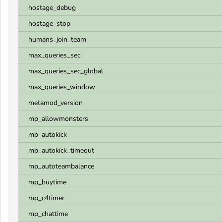
hostage_debug
hostage_stop
humans_join_team
max_queries_sec
max_queries_sec_global
max_queries_window
metamod_version
mp_allowmonsters
mp_autokick
mp_autokick_timeout
mp_autoteambalance
mp_buytime
mp_c4timer
mp_chattime