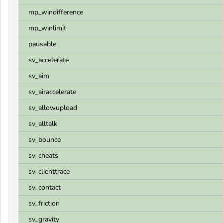
mp_windifference
mp_winlimit
pausable
sv_accelerate
sv_aim
sv_airaccelerate
sv_allowupload
sv_alltalk
sv_bounce
sv_cheats
sv_clienttrace
sv_contact
sv_friction
sv_gravity