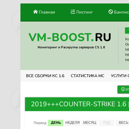
Главная
Листинг
Банлис
RU
VM-BOOST.
Ко
Ос
Мониторинг и Раскрутка серверов CS 1.6
ht
ht
ht
ВСЕ СБОРКИ КС 1.6
СТАТИСТИКА МС
УСЛУГИ 
И
2019+++COUNTER-STRIKE 1.6 |
ДЕНЬ
НЕДЕЛЯ
МЕСЯЦ
ГОД
ВЕСЬ
Период