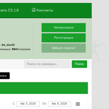
ать CS 1.6
Контакты
Авторизация
Регистрация
:
de_dust2
Забыли пароль?
можных:
8643
игроков
Поиск
вера
С
Авг. 5, 2026
По
Авг. 6, 2026