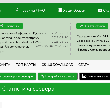
т
Правила / FAQ
Хэши сборок
Скач
Новости
Статистика
2023-02-01
лоссальный эффект от Гугла, ещ..
Серверов онлайн:
392
2025-09-10
нователь проектов: https://v..
Серверов в услугах:
85
2025-08-21
tps://t.me/vmboostauthbot VM-..
Самая популярная карта
2025-08-16
2025-08-21
tps://vk.com/vmarenaru
Играет:
2736
из всевоз
tps:..
САЙТА
ТОП КАРТЫ
CS 1.6 DOWNLOAD
СТАТА
нформация о сервере
Настройки сервера
Статистика сер
 Статистика сервера