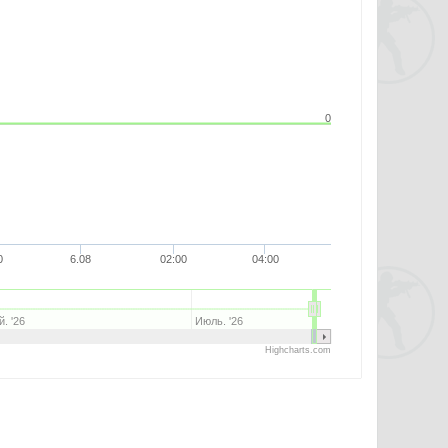
0
0
6.08
02:00
04:00
. '26
Июль. '26
Highcharts.com