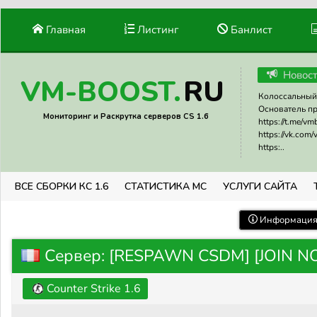
Главная
Листинг
Банлист
Новос
RU
VM-BOOST.
Колоссальный 
Основатель прое
Мониторинг и Раскрутка серверов CS 1.6
https://t.me/v
https://vk.com
https:..
ВСЕ СБОРКИ КС 1.6
СТАТИСТИКА МС
УСЛУГИ САЙТА
Информация 
Сервер: [RESPAWN CSDM] [JOIN 
Counter Strike 1.6