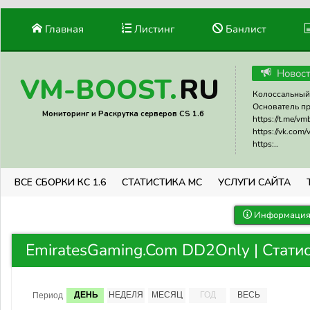
Главная
Листинг
Банлист
Новос
RU
VM-BOOST.
Колоссальный 
Основатель прое
Мониторинг и Раскрутка серверов CS 1.6
https://t.me/v
https://vk.com
https:..
ВСЕ СБОРКИ КС 1.6
СТАТИСТИКА МС
УСЛУГИ САЙТА
Информация 
EmiratesGaming.Com DD2Only | Стати
ДЕНЬ
НЕДЕЛЯ
МЕСЯЦ
ГОД
ВЕСЬ
Период