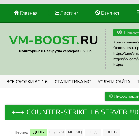
Главная
Листинг
Банлист
Новос
RU
VM-BOOST.
Колоссальный 
Основатель прое
Мониторинг и Раскрутка серверов CS 1.6
https://t.me/v
https://vk.com
https:..
ВСЕ СБОРКИ КС 1.6
СТАТИСТИКА МС
УСЛУГИ САЙТА
Информация 
+++ COUNTER-STRIKE 1.6 SERVER !!!JOI
ДЕНЬ
НЕДЕЛЯ
МЕСЯЦ
ГОД
ВЕСЬ
Период