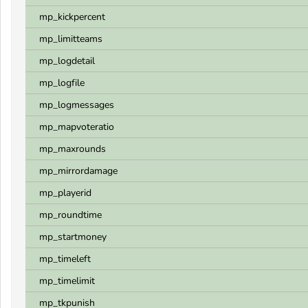
mp_kickpercent
mp_limitteams
mp_logdetail
mp_logfile
mp_logmessages
mp_mapvoteratio
mp_maxrounds
mp_mirrordamage
mp_playerid
mp_roundtime
mp_startmoney
mp_timeleft
mp_timelimit
mp_tkpunish