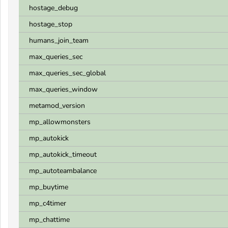
hostage_debug
hostage_stop
humans_join_team
max_queries_sec
max_queries_sec_global
max_queries_window
metamod_version
mp_allowmonsters
mp_autokick
mp_autokick_timeout
mp_autoteambalance
mp_buytime
mp_c4timer
mp_chattime