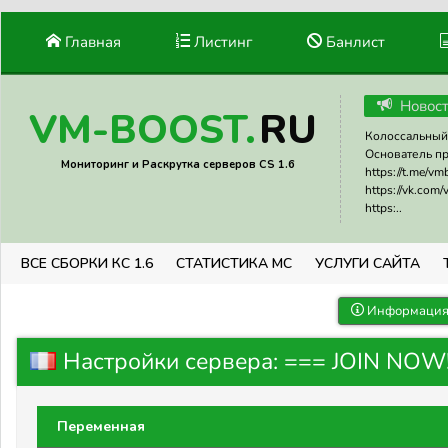
Главная
Листинг
Банлист
Новос
RU
VM-BOOST.
Колоссальный 
Основатель прое
Мониторинг и Раскрутка серверов CS 1.6
https://t.me/v
https://vk.com
https:..
ВСЕ СБОРКИ КС 1.6
СТАТИСТИКА МС
УСЛУГИ САЙТА
Информация 
Настройки сервера: === JOIN NOW!
Переменная