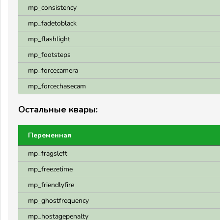
mp_consistency
mp_fadetoblack
mp_flashlight
mp_footsteps
mp_forcecamera
mp_forcechasecam
Остальные квары:
Переменная
mp_fragsleft
mp_freezetime
mp_friendlyfire
mp_ghostfrequency
mp_hostagepenalty