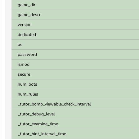
game_dir
game_descr
version
dedicated
os
password
ismod
secure
num_bots
num_rules
_tutor_bomb_viewable_check_interval
_tutor_debug_level
_tutor_examine_time
_tutor_hint_interval_time