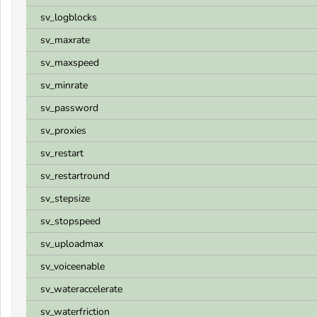
sv_logblocks
sv_maxrate
sv_maxspeed
sv_minrate
sv_password
sv_proxies
sv_restart
sv_restartround
sv_stepsize
sv_stopspeed
sv_uploadmax
sv_voiceenable
sv_wateraccelerate
sv_waterfriction