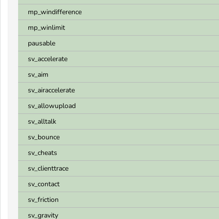
mp_windifference
mp_winlimit
pausable
sv_accelerate
sv_aim
sv_airaccelerate
sv_allowupload
sv_alltalk
sv_bounce
sv_cheats
sv_clienttrace
sv_contact
sv_friction
sv_gravity