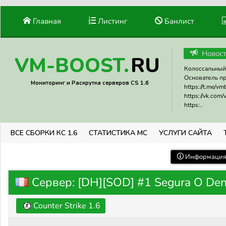
Главная
Листинг
Банлист
Новос
RU
VM-BOOST.
Колоссальный 
Основатель прое
Мониторинг и Раскрутка серверов CS 1.6
https://t.me/v
https://vk.com
https:..
ВСЕ СБОРКИ КС 1.6
СТАТИСТИКА МС
УСЛУГИ САЙТА
Информация 
Сервер: [DH][SOD] #1 Segura O De
Counter Strike 1.6