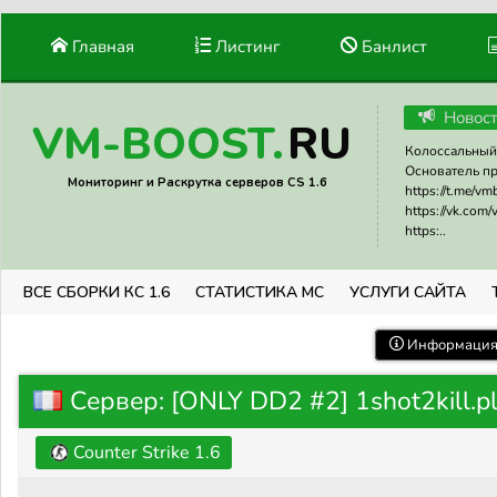
Главная
Листинг
Банлист
Новос
RU
VM-BOOST.
Колоссальный 
Основатель прое
Мониторинг и Раскрутка серверов CS 1.6
https://t.me/v
https://vk.com
https:..
ВСЕ СБОРКИ КС 1.6
СТАТИСТИКА МС
УСЛУГИ САЙТА
Информация 
Сервер: [ONLY DD2 #2] 1shot2kill.p
Counter Strike 1.6