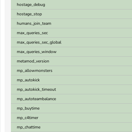
hostage_debug
hostage_stop
humans_join_team
max_queries_sec
max_queries_sec_global
max_queries_window
metamod_version
mp_allowmonsters
mp_autokick
mp_autokick_timeout
mp_autoteambalance
mp_buytime
mp_c4timer
mp_chattime