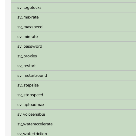
sv_logblocks
sv_maxrate
sv_maxspeed
sv_minrate
sv_password
sv_proxies
sv_restart
sv_restartround
sv_stepsize
sv_stopspeed
sv_uploadmax
sv_voiceenable
sv_wateraccelerate
sv_waterfriction