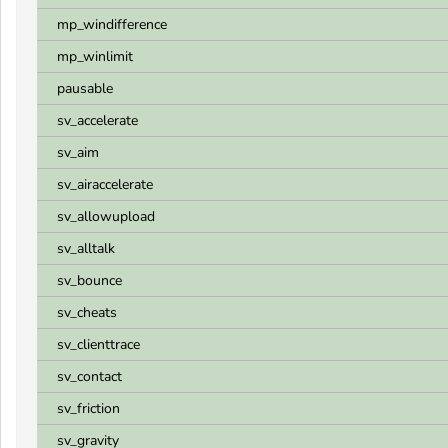
mp_windifference
mp_winlimit
pausable
sv_accelerate
sv_aim
sv_airaccelerate
sv_allowupload
sv_alltalk
sv_bounce
sv_cheats
sv_clienttrace
sv_contact
sv_friction
sv_gravity