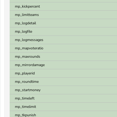
mp_kickpercent
mp_limitteams
mp_logdetail
mp_logfile
mp_logmessages
mp_mapvoteratio
mp_maxrounds
mp_mirrordamage
mp_playerid
mp_roundtime
mp_startmoney
mp_timeleft
mp_timelimit
mp_tkpunish