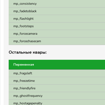
mp_consistency
mp_fadetoblack
mp_flashlight
mp_footsteps
mp_forcecamera
mp_forcechasecam
Остальные квары:
Переменная
mp_fragsleft
mp_freezetime
mp_friendlyfire
mp_ghostfrequency
mp_hostagepenalty