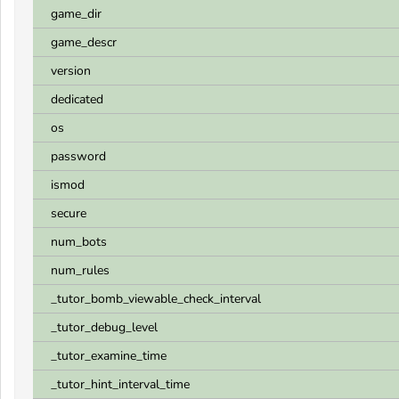
game_dir
game_descr
version
dedicated
os
password
ismod
secure
num_bots
num_rules
_tutor_bomb_viewable_check_interval
_tutor_debug_level
_tutor_examine_time
_tutor_hint_interval_time