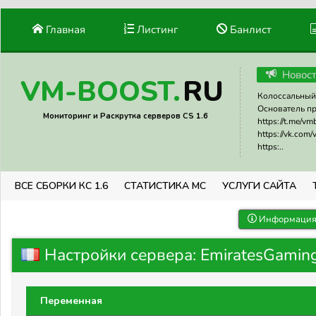
Главная
Листинг
Банлист
Новос
RU
VM-BOOST.
Колоссальный 
Основатель прое
Мониторинг и Раскрутка серверов CS 1.6
https://t.me/v
https://vk.com
https:..
ВСЕ СБОРКИ КС 1.6
СТАТИСТИКА МС
УСЛУГИ САЙТА
Информация 
Настройки сервера: EmiratesGami
Переменная