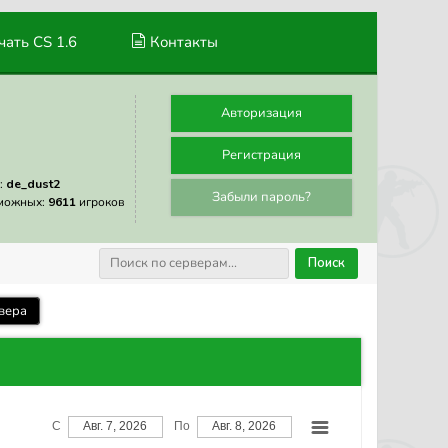
ать CS 1.6
Контакты
Авторизация
Регистрация
:
de_dust2
Забыли пароль?
можных:
9611
игроков
Поиск
вера
С
Авг. 7, 2026
По
Авг. 8, 2026