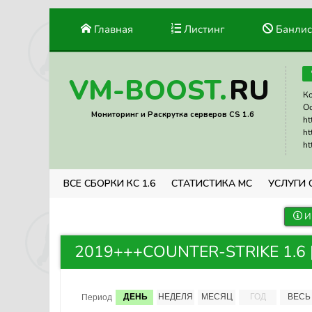
Главная
Листинг
Банлис
RU
VM-BOOST.
Ко
Ос
Мониторинг и Раскрутка серверов CS 1.6
ht
ht
ht
ВСЕ СБОРКИ КС 1.6
СТАТИСТИКА МС
УСЛУГИ 
И
2019+++COUNTER-STRIKE 1.6 |
ДЕНЬ
НЕДЕЛЯ
МЕСЯЦ
ГОД
ВЕСЬ
Период