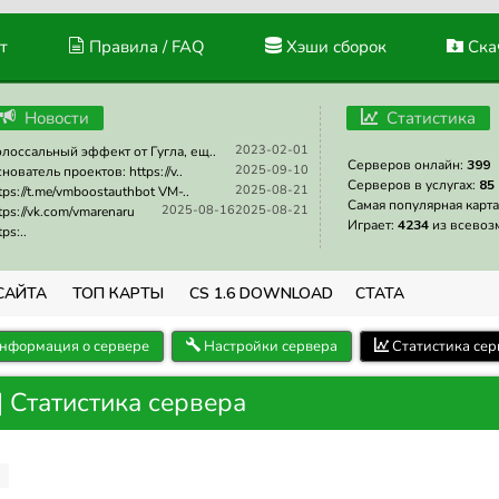
т
Правила / FAQ
Хэши сборок
Скач
Новости
Статистика
2023-02-01
лоссальный эффект от Гугла, ещ..
Серверов онлайн:
399
2025-09-10
нователь проектов: https://v..
Серверов в услугах:
85
2025-08-21
tps://t.me/vmboostauthbot VM-..
Самая популярная карта
2025-08-16
2025-08-21
tps://vk.com/vmarenaru
Играет:
4234
из всевоз
tps:..
САЙТА
ТОП КАРТЫ
CS 1.6 DOWNLOAD
СТАТА
нформация о сервере
Настройки сервера
Статистика сер
 Статистика сервера