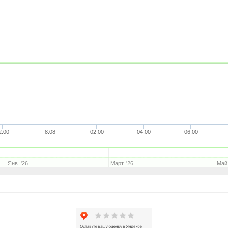
2:00
8.08
02:00
04:00
06:00
Янв. '26
Март. '26
Май.