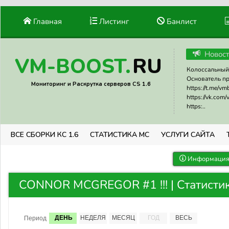
Главная
Листинг
Банлист
Новос
RU
VM-BOOST.
Колоссальный 
Основатель прое
Мониторинг и Раскрутка серверов CS 1.6
https://t.me/v
https://vk.com
https:..
ВСЕ СБОРКИ КС 1.6
СТАТИСТИКА МС
УСЛУГИ САЙТА
Информация 
CONNOR MCGREGOR #1 !!! | Статисти
ДЕНЬ
НЕДЕЛЯ
МЕСЯЦ
ГОД
ВЕСЬ
Период