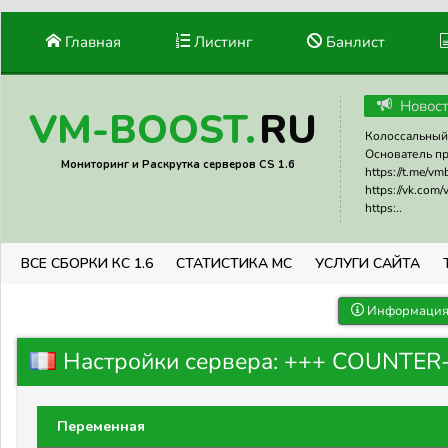
Главная
Листинг
Банлист
Новос
RU
VM-BOOST.
Колоссальный 
Основатель прое
Мониторинг и Раскрутка серверов CS 1.6
https://t.me/v
https://vk.com
https:..
ВСЕ СБОРКИ КС 1.6
СТАТИСТИКА МС
УСЛУГИ САЙТА
Информация 
Настройки сервера: +++ COUNTER-ST
Переменная