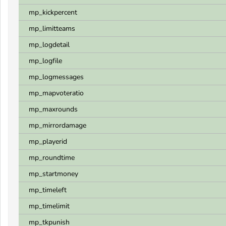
mp_kickpercent
mp_limitteams
mp_logdetail
mp_logfile
mp_logmessages
mp_mapvoteratio
mp_maxrounds
mp_mirrordamage
mp_playerid
mp_roundtime
mp_startmoney
mp_timeleft
mp_timelimit
mp_tkpunish