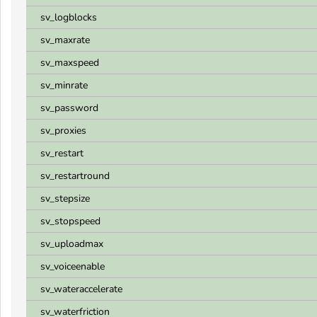
sv_logblocks
sv_maxrate
sv_maxspeed
sv_minrate
sv_password
sv_proxies
sv_restart
sv_restartround
sv_stepsize
sv_stopspeed
sv_uploadmax
sv_voiceenable
sv_wateraccelerate
sv_waterfriction