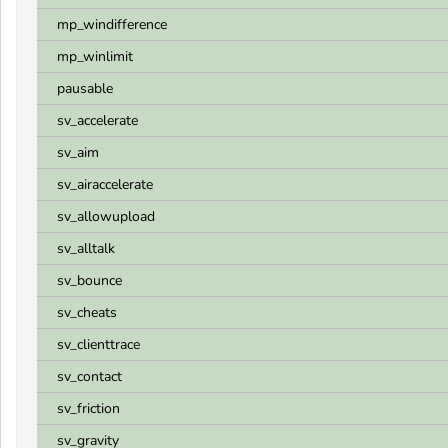
mp_windifference
mp_winlimit
pausable
sv_accelerate
sv_aim
sv_airaccelerate
sv_allowupload
sv_alltalk
sv_bounce
sv_cheats
sv_clienttrace
sv_contact
sv_friction
sv_gravity