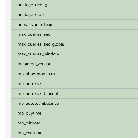
hostage_debug
hostage_stop
humans_join_team
max_queries_sec
max_queries_sec_global
max_queries_window
metamod_version
mp_allowmonsters
mp_autokick
mp_autokick_timeout
mp_autoteambalance
mp_buytime
mp_c4timer
mp_chattime