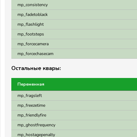
mp_consistency
mp_fadetoblack
mp_flashlight
mp_footsteps
mp_forcecamera
mp_forcechasecam
Остальные квары:
Переменная
mp_fragsleft
mp_freezetime
mp_friendlyfire
mp_ghostfrequency
mp_hostagepenalty