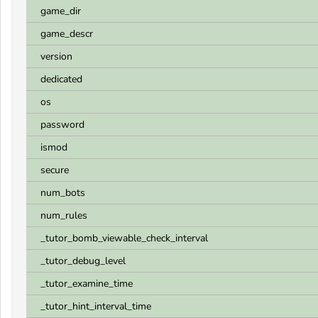
game_dir
game_descr
version
dedicated
os
password
ismod
secure
num_bots
num_rules
_tutor_bomb_viewable_check_interval
_tutor_debug_level
_tutor_examine_time
_tutor_hint_interval_time