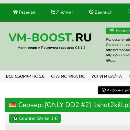
Главная
Листинг
Банлист
Новос
RU
VM-BOOST.
Колоссальный 
Основатель прое
Мониторинг и Раскрутка серверов CS 1.6
https://t.me/v
https://vk.com
https:..
ВСЕ СБОРКИ КС 1.6
СТАТИСТИКА МС
УСЛУГИ САЙТА
Информация 
Сервер: [ONLY DD2 #2] 1shot2kill.p
Counter Strike 1.6