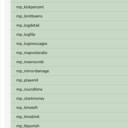
mp_kickpercent
mp_limitteams
mp_logdetail
mp_logfile
mp_logmessages
mp_mapvoteratio
mp_maxrounds
mp_mirrordamage
mp_playerid
mp_roundtime
mp_startmoney
mp_timeleft
mp_timelimit
mp_tkpunish