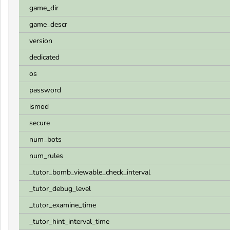
game_dir
game_descr
version
dedicated
os
password
ismod
secure
num_bots
num_rules
_tutor_bomb_viewable_check_interval
_tutor_debug_level
_tutor_examine_time
_tutor_hint_interval_time