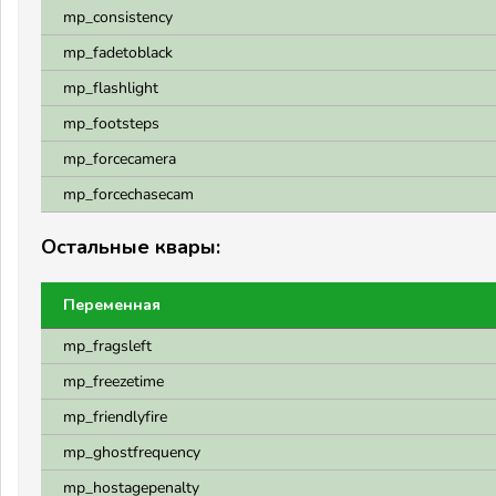
mp_consistency
mp_fadetoblack
mp_flashlight
mp_footsteps
mp_forcecamera
mp_forcechasecam
Остальные квары:
Переменная
mp_fragsleft
mp_freezetime
mp_friendlyfire
mp_ghostfrequency
mp_hostagepenalty