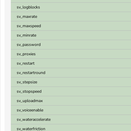
sv_logblocks
sv_maxrate
sv_maxspeed
sv_minrate
sv_password
sv_proxies
sv_restart
sv_restartround
sv_stepsize
sv_stopspeed
sv_uploadmax
sv_voiceenable
sv_wateraccelerate
sv_waterfriction