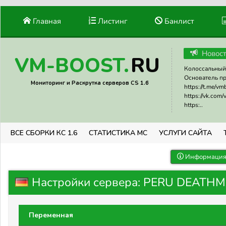
Главная
Листинг
Банлист
Новос
RU
VM-BOOST.
Колоссальный 
Основатель прое
Мониторинг и Раскрутка серверов CS 1.6
https://t.me/v
https://vk.com
https:..
ВСЕ СБОРКИ КС 1.6
СТАТИСТИКА МС
УСЛУГИ САЙТА
Информация 
Настройки сервера: PERU DEATHMA
Переменная