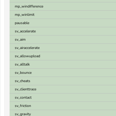
mp_windifference
mp_winlimit
pausable
sv_accelerate
sv_aim
sv_airaccelerate
sv_allowupload
sv_alltalk
sv_bounce
sv_cheats
sv_clienttrace
sv_contact
sv_friction
sv_gravity