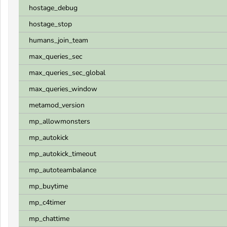
hostage_debug
hostage_stop
humans_join_team
max_queries_sec
max_queries_sec_global
max_queries_window
metamod_version
mp_allowmonsters
mp_autokick
mp_autokick_timeout
mp_autoteambalance
mp_buytime
mp_c4timer
mp_chattime