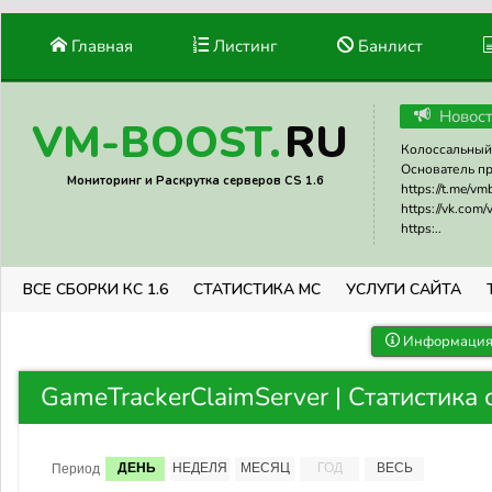
Главная
Листинг
Банлист
Новос
RU
VM-BOOST.
Колоссальный 
Основатель прое
Мониторинг и Раскрутка серверов CS 1.6
https://t.me/v
https://vk.com
https:..
ВСЕ СБОРКИ КС 1.6
СТАТИСТИКА МС
УСЛУГИ САЙТА
Информация 
GameTrackerClaimServer | Статистика
ДЕНЬ
НЕДЕЛЯ
МЕСЯЦ
ГОД
ВЕСЬ
Период